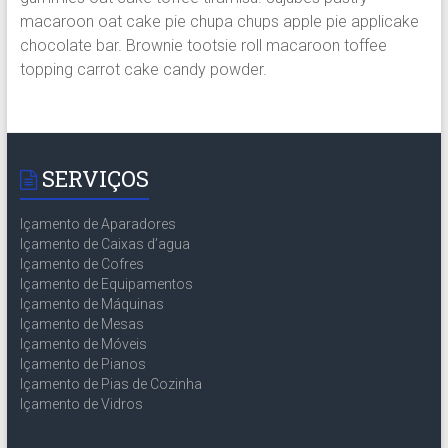
macaroon oat cake pie chupa chups apple pie applicake
chocolate bar. Brownie tootsie roll macaroon toffee
topping carrot cake candy powder.
SERVIÇOS
Içamento de Aparadores
Içamento de Caixas d’agua
Içamento de Cofres
Içamento de Equipamentos
Içamento de Máquinas
Içamento de Mesas
Içamento de Móveis
Içamento de Pianos
Içamento de Pias de Cozinha
Içamento de Vidros