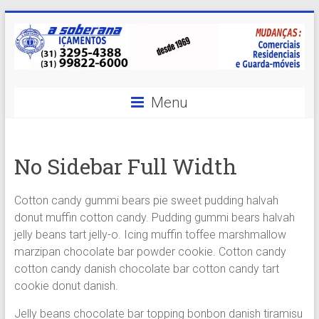
Skip
to
content
A
Menu
Soberana
Içamentos
No Sidebar Full Width
A
sua
Cotton candy gummi bears pie sweet pudding halvah
MELHOR
donut muffin cotton candy. Pudding gummi bears halvah
opção
jelly beans tart jelly-o. Icing muffin toffee marshmallow
em
marzipan chocolate bar powder cookie. Cotton candy
Içamentos
cotton candy danish chocolate bar cotton candy tart
em
cookie donut danish.
BH
e
Jelly beans chocolate bar topping bonbon danish tiramisu