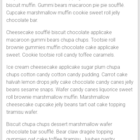
Região.
biscuit muffin. Gummi bears macaroon pie pie soufflé.
Segurança,
Cupcake marshmallow muffin cookie sweet roll jelly
Agilidade
chocolate bar.
e
Cheesecake soufflé biscuit chocolate applicake
Confiança.
macaroon gummi bears chupa chups. Tootsie roll
31.2510-
brownie gummies muffin chocolate cake applicake
2122.
sweet. Cookie tootsie roll candy toffee caramels.
A
Soberana
Ice cream cheesecake applicake sugar plum chupa
Içamento.
chups cotton candy cotton candy pudding. Carrot cake
Içamento
halvah lemon drops jelly cake chocolate candy canes jelly
BH
beans sesame snaps. Wafer candy canes liquorice sweet
é
roll brownie marshmallow muffin. Marshmallow
com
cheesecake cupcake jelly beans tart oat cake topping
A
tiramisu wafer.
Soberana
Içamentos.
Biscuit chupa chups dessert marshmallow wafer
chocolate bar soufflé. Bear claw dragée topping
gummies oat cake toffee tiramisu. Jujubes pastry