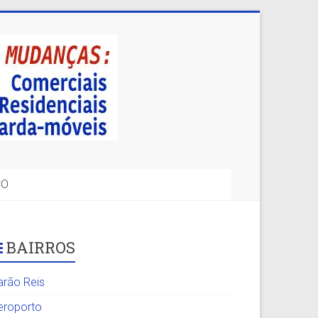
CO
BAIRROS
arão Reis
eroporto