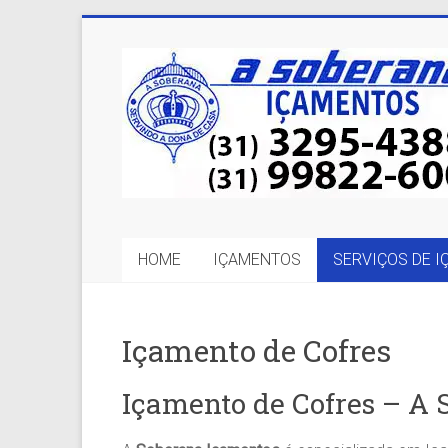
Skip
to
A
content
Soberana
Içamentos
A
sua
MELHOR
HOME
IÇAMENTOS
SERVIÇOS DE 
opção
em
Içamentos
em
Içamento de Cofres
BH
e
Içamento de Cofres – A
Região.
Segurança,