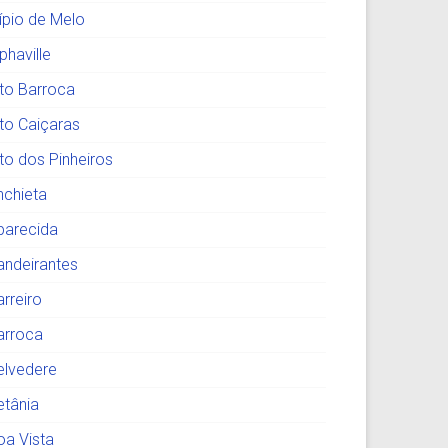
lípio de Melo
phaville
lto Barroca
lto Caiçaras
lto dos Pinheiros
nchieta
parecida
andeirantes
arreiro
arroca
elvedere
etânia
oa Vista