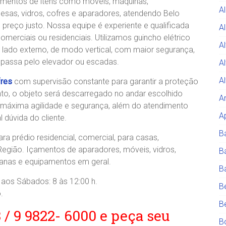
amentos de itens como móveis, máquinas,
A
esas, vidros, cofres e aparadores, atendendo Belo
 preço justo. Nossa equipe é experiente e qualificada
Al
merciais ou residenciais. Utilizamos guincho elétrico
A
 lado externo, de modo vertical, com maior segurança,
passa pelo elevador ou escadas.
A
A
fres
com supervisão constante para garantir a proteção
to, o objeto será descarregado no andar escolhido
A
 máxima agilidade e segurança, além do atendimento
A
 dúvida do cliente.
B
a prédio residencial, comercial, para casas,
egião. Içamentos de aparadores, móveis, vidros,
B
rsianas e equipamentos em geral.
B
 aos Sábados: 8 às 12:00 h.
B
.
B
8 / 9 9822- 6000 e peça seu
B