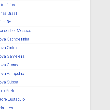
lionários
nas Brasil
ineirão
onsenhor Messias
ova Cachoeirinha
ova Cintra
ova Gameleira
ova Granada
ova Pampulha
ova Suissa
uro Preto
adre Eustáquio
almares