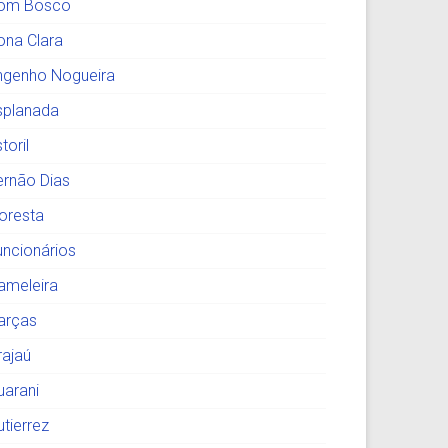
om Bosco
ona Clara
ngenho Nogueira
splanada
toril
ernão Dias
loresta
uncionários
ameleira
arças
rajaú
uarani
utierrez