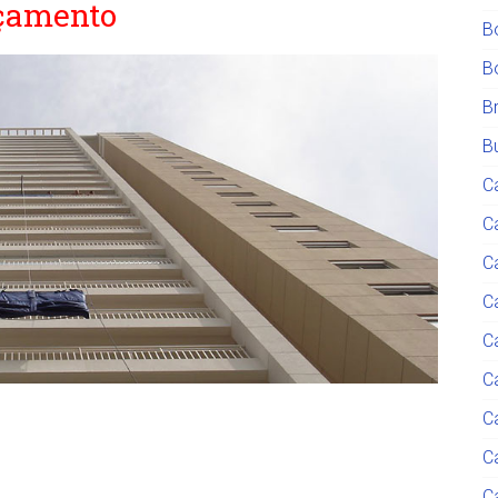
çamento
B
B
B
Bu
C
C
C
Ca
C
C
C
C
C