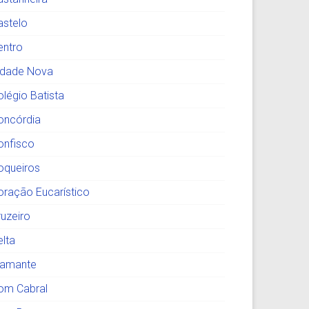
astelo
entro
idade Nova
olégio Batista
oncórdia
onfisco
oqueiros
oração Eucarístico
ruzeiro
elta
iamante
om Cabral