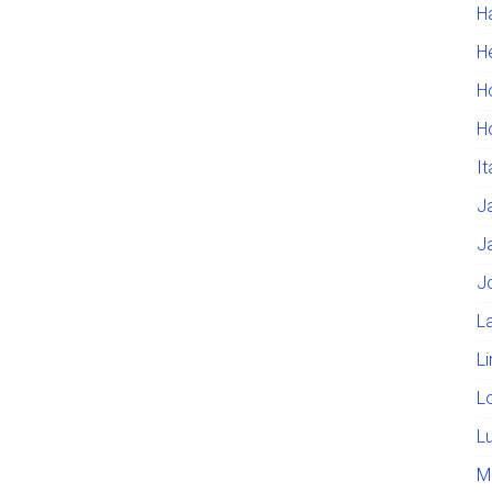
H
He
H
H
I
J
J
J
L
L
L
L
M