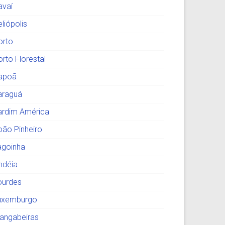
avaí
liópolis
orto
orto Florestal
tapoã
araguá
ardim América
oão Pinheiro
agoinha
indéia
ourdes
uxemburgo
angabeiras