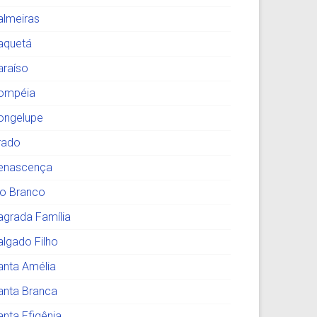
almeiras
aquetá
araíso
ompéia
ongelupe
rado
enascença
io Branco
agrada Família
algado Filho
anta Amélia
anta Branca
anta Efigênia