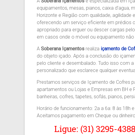
A
Soberana Içamentos
é especializada em Iç
Agilidade
equipamentos, mesas, pianos, caixa d’agua, m
e
Horizonte e Região com qualidade, agilidade e
Confiança.
oferecendo um serviço eficiente em prédios co
31.2510-
apropriado para erguer ou descer cargas pelo
2122.
em casos onde o móvel ou equipamento não 
A
Soberana
A
Soberana Içamentos
realiza
içamento de Co
Içamento.
do objeto içado. Após a conclusão do içamen
Içamento
pelo cliente e desembalado. Tudo isso com a
BH
personalizado que esclarece qualquer eventual
é
com
Prestamos serviços de Içamento de Cofres par
A
apartamentos ou Lojas e Empresas em BH e R
Soberana
banheiras, cofres, tapetes, sofás, pianos, pe
Içamentos.
Horário de funcionamento: 2a a 6a: 8 às 18h e
Aceitamos pagamento em Cheque ou dinheiro
Ligue: (31) 3295-438