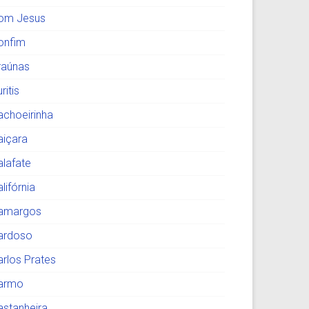
om Jesus
onfim
raúnas
ritis
achoeirinha
aiçara
alafate
lifórnia
amargos
ardoso
arlos Prates
armo
astanheira