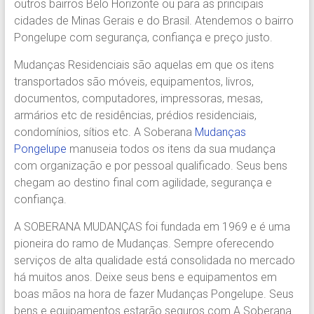
outros bairros Belo Horizonte ou para as principais
Região.
cidades de Minas Gerais e do Brasil. Atendemos o bairro
Segurança,
Pongelupe com segurança, confiança e preço justo.
Agilidade
e
Mudanças Residenciais são aquelas em que os itens
Confiança.
transportados são móveis, equipamentos, livros,
31.2510-
documentos, computadores, impressoras, mesas,
2122.
armários etc de residências, prédios residenciais,
A
condomínios, sítios etc. A Soberana
Mudanças
Soberana
Pongelupe
manuseia todos os itens da sua mudança
Içamento.
com organização e por pessoal qualificado. Seus bens
Içamento
chegam ao destino final com agilidade, segurança e
BH
confiança.
é
com
A SOBERANA MUDANÇAS foi fundada em 1969 e é uma
A
pioneira do ramo de Mudanças. Sempre oferecendo
Soberana
serviços de alta qualidade está consolidada no mercado
Içamentos.
há muitos anos. Deixe seus bens e equipamentos em
boas mãos na hora de fazer Mudanças Pongelupe. Seus
bens e equipamentos estarão seguros com A Soberana