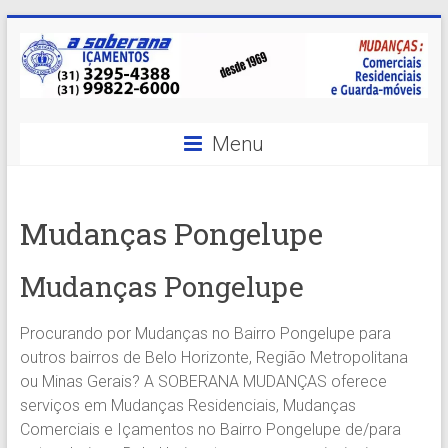
Skip
to
content
A
Menu
Soberana
Içamentos
Mudanças Pongelupe
A
sua
Mudanças Pongelupe
MELHOR
opção
Procurando por Mudanças no Bairro Pongelupe para
em
outros bairros de Belo Horizonte, Região Metropolitana
Içamentos
ou Minas Gerais? A SOBERANA MUDANÇAS oferece
em
serviços em Mudanças Residenciais, Mudanças
BH
Comerciais e Içamentos no Bairro Pongelupe de/para
e