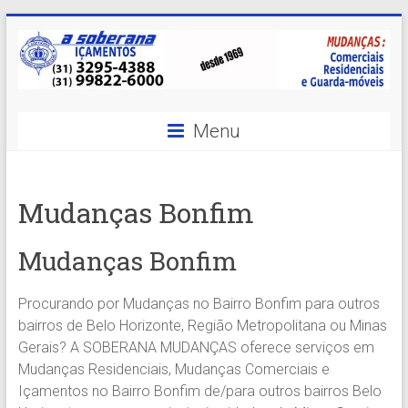
Skip
to
content
A
Menu
Soberana
Içamentos
Mudanças Bonfim
A
sua
Mudanças Bonfim
MELHOR
opção
Procurando por Mudanças no Bairro Bonfim para outros
em
bairros de Belo Horizonte, Região Metropolitana ou Minas
Içamentos
Gerais? A SOBERANA MUDANÇAS oferece serviços em
em
Mudanças Residenciais, Mudanças Comerciais e
BH
Içamentos no Bairro Bonfim de/para outros bairros Belo
e