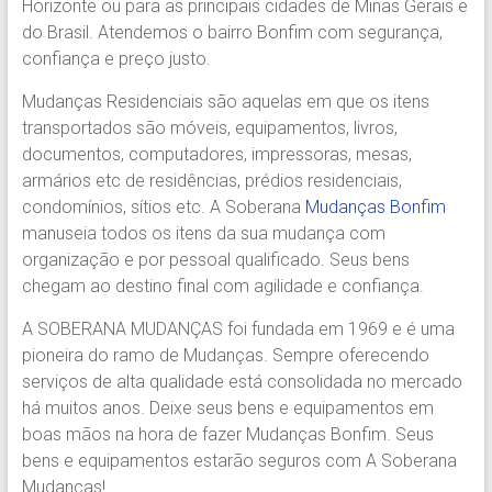
Horizonte ou para as principais cidades de Minas Gerais e
Região.
do Brasil. Atendemos o bairro Bonfim com segurança,
Segurança,
confiança e preço justo.
Agilidade
e
Mudanças Residenciais são aquelas em que os itens
Confiança.
transportados são móveis, equipamentos, livros,
31.2510-
documentos, computadores, impressoras, mesas,
2122.
armários etc de residências, prédios residenciais,
A
condomínios, sítios etc. A Soberana
Mudanças Bonfim
Soberana
manuseia todos os itens da sua mudança com
Içamento.
organização e por pessoal qualificado. Seus bens
Içamento
chegam ao destino final com agilidade e confiança.
BH
é
A SOBERANA MUDANÇAS foi fundada em 1969 e é uma
com
pioneira do ramo de Mudanças. Sempre oferecendo
A
serviços de alta qualidade está consolidada no mercado
Soberana
há muitos anos. Deixe seus bens e equipamentos em
Içamentos.
boas mãos na hora de fazer Mudanças Bonfim. Seus
bens e equipamentos estarão seguros com A Soberana
Mudanças!