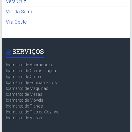
Vera Cruz
Vila da Serra
Vila Oeste
SERVIÇOS
Içamento de Aparadores
Içamento de Caixas d’agua
Içamento de Cofres
Içamento de Equipamentos
Içamento de Máquinas
Içamento de Mesas
Içamento de Móveis
Içamento de Pianos
Içamento de Pias de Cozinha
Içamento de Vidros