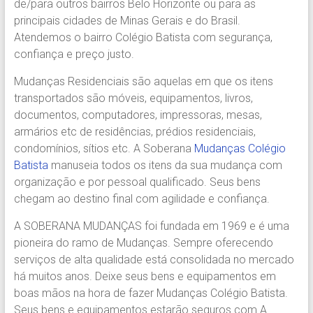
de/para outros bairros Belo Horizonte ou para as
Região.
principais cidades de Minas Gerais e do Brasil.
Segurança,
Atendemos o bairro Colégio Batista com segurança,
Agilidade
confiança e preço justo.
e
Confiança.
Mudanças Residenciais são aquelas em que os itens
31.2510-
transportados são móveis, equipamentos, livros,
2122.
documentos, computadores, impressoras, mesas,
A
armários etc de residências, prédios residenciais,
Soberana
condomínios, sítios etc. A Soberana
Mudanças Colégio
Içamento.
Batista
manuseia todos os itens da sua mudança com
Içamento
organização e por pessoal qualificado. Seus bens
BH
chegam ao destino final com agilidade e confiança.
é
com
A SOBERANA MUDANÇAS foi fundada em 1969 e é uma
A
pioneira do ramo de Mudanças. Sempre oferecendo
Soberana
serviços de alta qualidade está consolidada no mercado
Içamentos.
há muitos anos. Deixe seus bens e equipamentos em
boas mãos na hora de fazer Mudanças Colégio Batista.
Seus bens e equipamentos estarão seguros com A