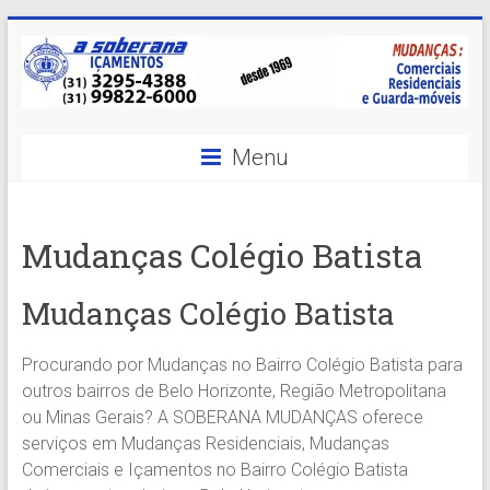
Skip
to
content
A
Menu
Soberana
Içamentos
Mudanças Colégio Batista
A
sua
Mudanças Colégio Batista
MELHOR
opção
Procurando por Mudanças no Bairro Colégio Batista para
em
outros bairros de Belo Horizonte, Região Metropolitana
Içamentos
ou Minas Gerais? A SOBERANA MUDANÇAS oferece
em
serviços em Mudanças Residenciais, Mudanças
BH
Comerciais e Içamentos no Bairro Colégio Batista
e