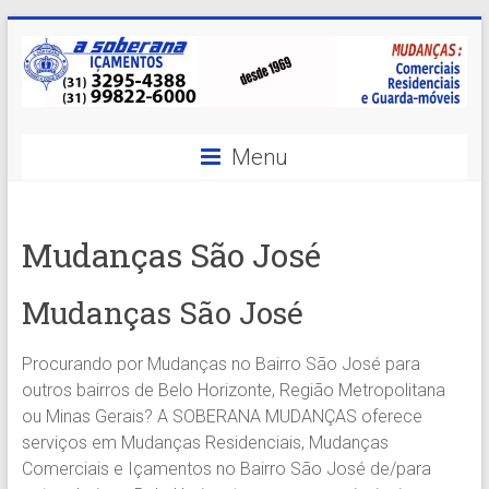
Skip
to
content
A
Menu
Soberana
Içamentos
Mudanças São José
A
sua
Mudanças São José
MELHOR
opção
Procurando por Mudanças no Bairro São José para
em
outros bairros de Belo Horizonte, Região Metropolitana
Içamentos
ou Minas Gerais? A SOBERANA MUDANÇAS oferece
em
serviços em Mudanças Residenciais, Mudanças
BH
Comerciais e Içamentos no Bairro São José de/para
e