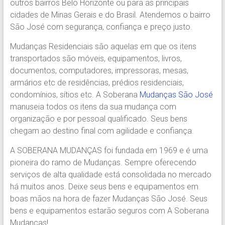
outros bairros Belo Horizonte ou para as principais
Região.
cidades de Minas Gerais e do Brasil. Atendemos o bairro
Segurança,
São José com segurança, confiança e preço justo.
Agilidade
e
Mudanças Residenciais são aquelas em que os itens
Confiança.
transportados são móveis, equipamentos, livros,
31.2510-
documentos, computadores, impressoras, mesas,
2122.
armários etc de residências, prédios residenciais,
A
condomínios, sítios etc. A Soberana
Mudanças São José
Soberana
manuseia todos os itens da sua mudança com
Içamento.
organização e por pessoal qualificado. Seus bens
Içamento
chegam ao destino final com agilidade e confiança.
BH
é
A SOBERANA MUDANÇAS foi fundada em 1969 e é uma
com
pioneira do ramo de Mudanças. Sempre oferecendo
A
serviços de alta qualidade está consolidada no mercado
Soberana
há muitos anos. Deixe seus bens e equipamentos em
Içamentos.
boas mãos na hora de fazer Mudanças São José. Seus
bens e equipamentos estarão seguros com A Soberana
Mudanças!