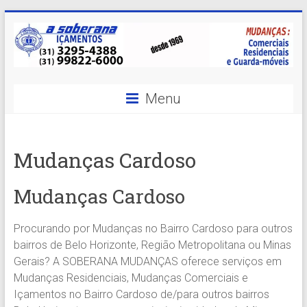
Skip
to
content
A
Menu
Soberana
Içamentos
Mudanças Cardoso
A
sua
Mudanças Cardoso
MELHOR
opção
Procurando por Mudanças no Bairro Cardoso para outros
em
bairros de Belo Horizonte, Região Metropolitana ou Minas
Içamentos
Gerais? A SOBERANA MUDANÇAS oferece serviços em
em
Mudanças Residenciais, Mudanças Comerciais e
BH
Içamentos no Bairro Cardoso de/para outros bairros
e