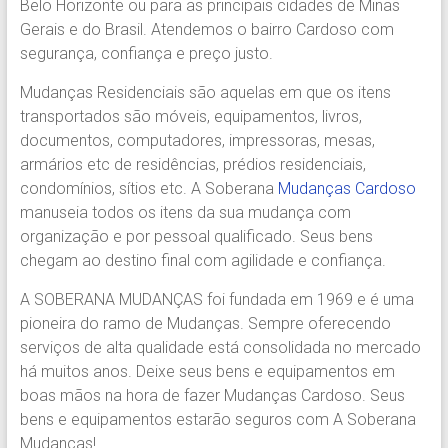
Belo Horizonte ou para as principais cidades de Minas
Região.
Gerais e do Brasil. Atendemos o bairro Cardoso com
Segurança,
segurança, confiança e preço justo.
Agilidade
e
Mudanças Residenciais são aquelas em que os itens
Confiança.
transportados são móveis, equipamentos, livros,
31.2510-
documentos, computadores, impressoras, mesas,
2122.
armários etc de residências, prédios residenciais,
A
condomínios, sítios etc. A Soberana
Mudanças Cardoso
Soberana
manuseia todos os itens da sua mudança com
Içamento.
organização e por pessoal qualificado. Seus bens
Içamento
chegam ao destino final com agilidade e confiança.
BH
é
A SOBERANA MUDANÇAS foi fundada em 1969 e é uma
com
pioneira do ramo de Mudanças. Sempre oferecendo
A
serviços de alta qualidade está consolidada no mercado
Soberana
há muitos anos. Deixe seus bens e equipamentos em
Içamentos.
boas mãos na hora de fazer Mudanças Cardoso. Seus
bens e equipamentos estarão seguros com A Soberana
Mudanças!