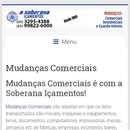
Skip
to
content
A
Menu
Soberana
Içamentos
Mudanças Comerciais
A
sua
Mudanças Comerciais é com a
MELHOR
Soberana Içamentos!
opção
em
Içamentos
Mudanças Comerciais
são aquelas em que os itens
em
transportados são móveis, máquinas e equipamentos,
BH
livros, documentos, computadores, impressoras, mesas,
e
armários etc de fábricas, empresas, escritórios, bares,