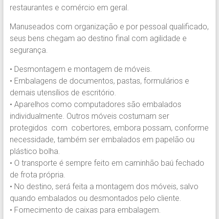
Região.
restaurantes e comércio em geral.
Segurança,
Manuseados com organização e por pessoal qualificado,
Agilidade
seus bens chegam ao destino final com agilidade e
e
segurança.
Confiança.
31.2510-
• Desmontagem e montagem de móveis.
2122.
• Embalagens de documentos, pastas, formulários e
A
demais utensílios de escritório.
Soberana
• Aparelhos como computadores são embalados
Içamento.
individualmente. Outros móveis costumam ser
Içamento
protegidos com cobertores, embora possam, conforme
BH
necessidade, também ser embalados em papelão ou
é
plástico bolha.
com
• O transporte é sempre feito em caminhão baú fechado
A
de frota própria.
Soberana
• No destino, será feita a montagem dos móveis, salvo
Içamentos.
quando embalados ou desmontados pelo cliente.
• Fornecimento de caixas para embalagem.