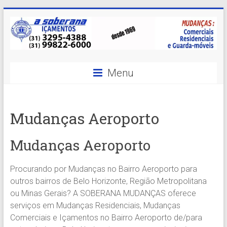
Skip
to
content
A
Menu
Soberana
Içamentos
Mudanças Aeroporto
A
sua
Mudanças Aeroporto
MELHOR
opção
Procurando por Mudanças no Bairro Aeroporto para
em
outros bairros de Belo Horizonte, Região Metropolitana
Içamentos
ou Minas Gerais? A SOBERANA MUDANÇAS oferece
em
serviços em Mudanças Residenciais, Mudanças
BH
Comerciais e Içamentos no Bairro Aeroporto de/para
e