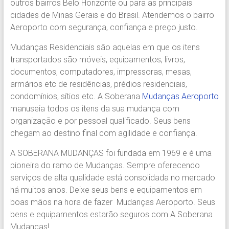
outros bairros Belo Horizonte ou para as principais
Região.
cidades de Minas Gerais e do Brasil. Atendemos o bairro
Segurança,
Aeroporto com segurança, confiança e preço justo.
Agilidade
e
Mudanças Residenciais são aquelas em que os itens
Confiança.
transportados são móveis, equipamentos, livros,
31.2510-
documentos, computadores, impressoras, mesas,
2122.
armários etc de residências, prédios residenciais,
A
condomínios, sítios etc. A Soberana
Mudanças Aeroporto
Soberana
manuseia todos os itens da sua mudança com
Içamento.
organização e por pessoal qualificado. Seus bens
Içamento
chegam ao destino final com agilidade e confiança.
BH
é
A SOBERANA MUDANÇAS foi fundada em 1969 e é uma
com
pioneira do ramo de Mudanças. Sempre oferecendo
A
serviços de alta qualidade está consolidada no mercado
Soberana
há muitos anos. Deixe seus bens e equipamentos em
Içamentos.
boas mãos na hora de fazer Mudanças Aeroporto. Seus
bens e equipamentos estarão seguros com A Soberana
Mudanças!