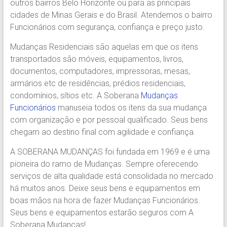
outros bairros Belo Horizonte ou para as principais
Região.
cidades de Minas Gerais e do Brasil. Atendemos o bairro
Segurança,
Funcionários com segurança, confiança e preço justo.
Agilidade
e
Mudanças Residenciais são aquelas em que os itens
Confiança.
transportados são móveis, equipamentos, livros,
31.2510-
documentos, computadores, impressoras, mesas,
2122.
armários etc de residências, prédios residenciais,
A
condomínios, sítios etc. A Soberana
Mudanças
Soberana
Funcionários
manuseia todos os itens da sua mudança
Içamento.
com organização e por pessoal qualificado. Seus bens
Içamento
chegam ao destino final com agilidade e confiança.
BH
é
A SOBERANA MUDANÇAS foi fundada em 1969 e é uma
com
pioneira do ramo de Mudanças. Sempre oferecendo
A
serviços de alta qualidade está consolidada no mercado
Soberana
há muitos anos. Deixe seus bens e equipamentos em
Içamentos.
boas mãos na hora de fazer Mudanças Funcionários.
Seus bens e equipamentos estarão seguros com A
Soberana Mudanças!