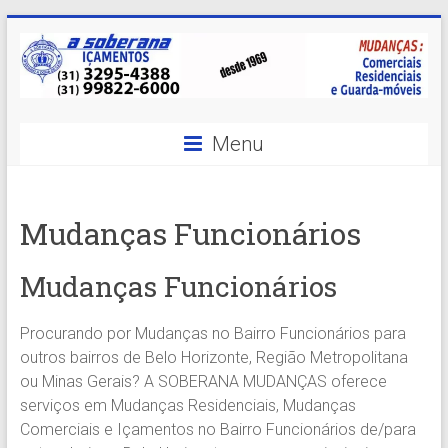
Skip
to
content
A
Menu
Soberana
Içamentos
Mudanças Funcionários
A
sua
Mudanças Funcionários
MELHOR
opção
Procurando por Mudanças no Bairro Funcionários para
em
outros bairros de Belo Horizonte, Região Metropolitana
Içamentos
ou Minas Gerais? A SOBERANA MUDANÇAS oferece
em
serviços em Mudanças Residenciais, Mudanças
BH
Comerciais e Içamentos no Bairro Funcionários de/para
e