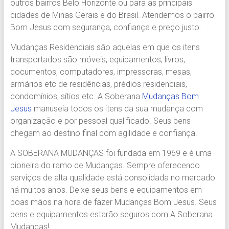
outros bairros Belo Horizonte ou para as principais
Região.
cidades de Minas Gerais e do Brasil. Atendemos o bairro
Segurança,
Bom Jesus com segurança, confiança e preço justo.
Agilidade
e
Mudanças Residenciais são aquelas em que os itens
Confiança.
transportados são móveis, equipamentos, livros,
31.2510-
documentos, computadores, impressoras, mesas,
2122.
armários etc de residências, prédios residenciais,
A
condomínios, sítios etc. A Soberana
Mudanças Bom
Soberana
Jesus
manuseia todos os itens da sua mudança com
Içamento.
organização e por pessoal qualificado. Seus bens
Içamento
chegam ao destino final com agilidade e confiança.
BH
é
A SOBERANA MUDANÇAS foi fundada em 1969 e é uma
com
pioneira do ramo de Mudanças. Sempre oferecendo
A
serviços de alta qualidade está consolidada no mercado
Soberana
há muitos anos. Deixe seus bens e equipamentos em
Içamentos.
boas mãos na hora de fazer Mudanças Bom Jesus. Seus
bens e equipamentos estarão seguros com A Soberana
Mudanças!