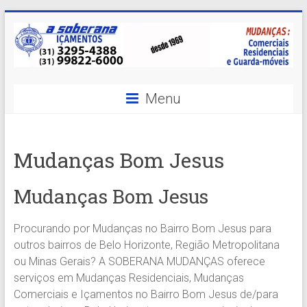
Skip
to
content
A
Menu
Soberana
Içamentos
Mudanças Bom Jesus
A
sua
Mudanças Bom Jesus
MELHOR
opção
Procurando por Mudanças no Bairro Bom Jesus para
em
outros bairros de Belo Horizonte, Região Metropolitana
Içamentos
ou Minas Gerais? A SOBERANA MUDANÇAS oferece
em
serviços em Mudanças Residenciais, Mudanças
BH
Comerciais e Içamentos no Bairro Bom Jesus de/para
e