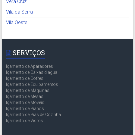
Vera Cruz
Vila da Serra
Vila Oeste
SERVIÇOS
Içamento de Aparadores
Içamento de Caixas d’agua
Içamento de Cofres
Içamento de Equipamentos
Içamento de Máquinas
Içamento de Mesas
Içamento de Móveis
Içamento de Pianos
Içamento de Pias de Cozinha
Içamento de Vidros