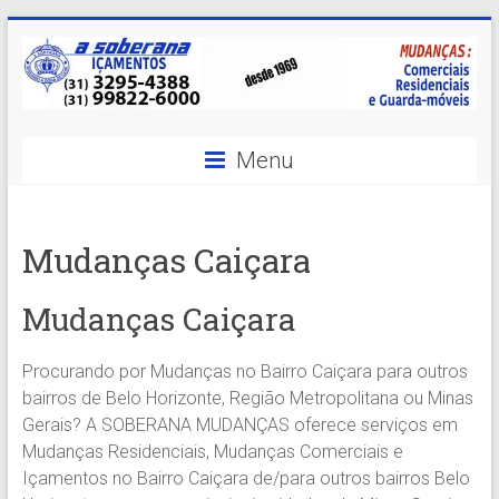
Skip
to
content
A
Menu
Soberana
Içamentos
Mudanças Caiçara
A
sua
Mudanças Caiçara
MELHOR
opção
Procurando por Mudanças no Bairro Caiçara para outros
em
bairros de Belo Horizonte, Região Metropolitana ou Minas
Içamentos
Gerais? A SOBERANA MUDANÇAS oferece serviços em
em
Mudanças Residenciais, Mudanças Comerciais e
BH
Içamentos no Bairro Caiçara de/para outros bairros Belo
e