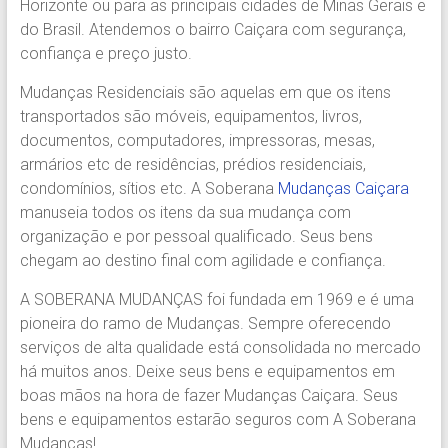
Horizonte ou para as principais cidades de Minas Gerais e
Região.
do Brasil. Atendemos o bairro Caiçara com segurança,
Segurança,
confiança e preço justo.
Agilidade
e
Mudanças Residenciais são aquelas em que os itens
Confiança.
transportados são móveis, equipamentos, livros,
31.2510-
documentos, computadores, impressoras, mesas,
2122.
armários etc de residências, prédios residenciais,
A
condomínios, sítios etc. A Soberana
Mudanças Caiçara
Soberana
manuseia todos os itens da sua mudança com
Içamento.
organização e por pessoal qualificado. Seus bens
Içamento
chegam ao destino final com agilidade e confiança.
BH
é
A SOBERANA MUDANÇAS foi fundada em 1969 e é uma
com
pioneira do ramo de Mudanças. Sempre oferecendo
A
serviços de alta qualidade está consolidada no mercado
Soberana
há muitos anos. Deixe seus bens e equipamentos em
Içamentos.
boas mãos na hora de fazer Mudanças Caiçara. Seus
bens e equipamentos estarão seguros com A Soberana
Mudanças!