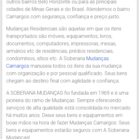
outros bairros Belo Horizonte ou para as principais
Região.
cidades de Minas Gerais e do Brasil. Atendemos o bairro
Segurança,
Camargos com segurança, confiança e preço justo.
Agilidade
e
Mudanças Residenciais são aquelas em que os itens
Confiança.
transportados são móveis, equipamentos, livros,
31.2510-
documentos, computadores, impressoras, mesas,
2122.
armários etc de residências, prédios residenciais,
A
condomínios, sítios etc. A Soberana
Mudanças
Soberana
Camargos
manuseia todos os itens da sua mudança
Içamento.
com organização e por pessoal qualificado. Seus bens
Içamento
chegam ao destino final com agilidade e confiança.
BH
é
A SOBERANA MUDANÇAS foi fundada em 1969 e é uma
com
pioneira do ramo de Mudanças. Sempre oferecendo
A
serviços de alta qualidade está consolidada no mercado
Soberana
há muitos anos. Deixe seus bens e equipamentos em
Içamentos.
boas mãos na hora de fazer Mudanças Camargos. Seus
bens e equipamentos estarão seguros com A Soberana
Mudanças!