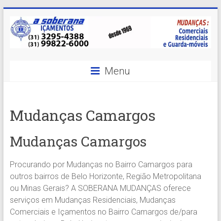
Skip
to
content
A
Menu
Soberana
Içamentos
Mudanças Camargos
A
sua
Mudanças Camargos
MELHOR
opção
Procurando por Mudanças no Bairro Camargos para
em
outros bairros de Belo Horizonte, Região Metropolitana
Içamentos
ou Minas Gerais? A SOBERANA MUDANÇAS oferece
em
serviços em Mudanças Residenciais, Mudanças
BH
Comerciais e Içamentos no Bairro Camargos de/para
e