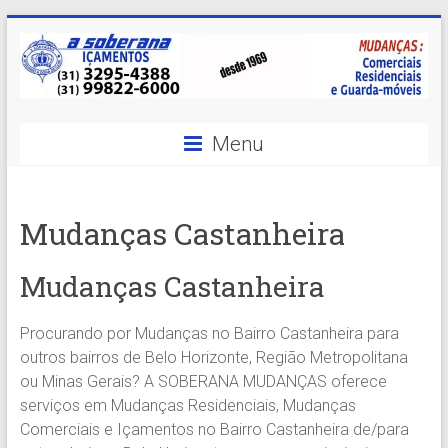
Skip
to
content
A
Menu
Soberana
Içamentos
Mudanças Castanheira
A
sua
Mudanças Castanheira
MELHOR
opção
Procurando por Mudanças no Bairro Castanheira para
em
outros bairros de Belo Horizonte, Região Metropolitana
Içamentos
ou Minas Gerais? A SOBERANA MUDANÇAS oferece
em
serviços em Mudanças Residenciais, Mudanças
BH
Comerciais e Içamentos no Bairro Castanheira de/para
e