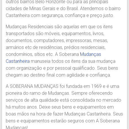
outros bairros Belo Horizonte ou para as principais
Região.
cidades de Minas Gerais e do Brasil. Atendemos o bairro
Segurança,
Castanheira com segurança, confiança e preço justo.
Agilidade
e
Mudanças Residenciais são aquelas em que os itens
Confiança.
transportados são móveis, equipamentos, livros,
31.2510-
documentos, computadores, impressoras, mesas,
2122.
armários etc de residências, prédios residenciais,
A
condomínios, sítios etc. A Soberana
Mudanças
Soberana
Castanheira
manuseia todos os itens da sua mudança
Içamento.
com organização e por pessoal qualificado. Seus bens
Içamento
chegam ao destino final com agilidade e confiança.
BH
é
A SOBERANA MUDANÇAS foi fundada em 1969 e é uma
com
pioneira do ramo de Mudanças. Sempre oferecendo
A
serviços de alta qualidade está consolidada no mercado
Soberana
há muitos anos. Deixe seus bens e equipamentos em
Içamentos.
boas mãos na hora de fazer Mudanças Castanheira. Seus
bens e equipamentos estarão seguros com A Soberana
Mudanças!