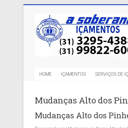
Skip
to
A
content
Soberana
Içamentos
A
sua
MELHOR
HOME
IÇAMENTOS
SERVIÇOS DE 
opção
em
Içamentos
em
Mudanças Alto dos Pin
BH
e
Mudanças Alto dos Pinh
Região.
Segurança,