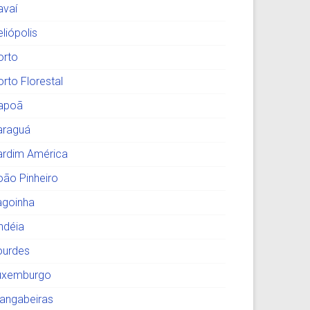
avaí
liópolis
orto
orto Florestal
tapoã
araguá
ardim América
oão Pinheiro
agoinha
indéia
ourdes
uxemburgo
angabeiras