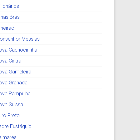
lionários
nas Brasil
ineirão
onsenhor Messias
ova Cachoeirinha
ova Cintra
ova Gameleira
ova Granada
ova Pampulha
ova Suissa
uro Preto
adre Eustáquio
almares