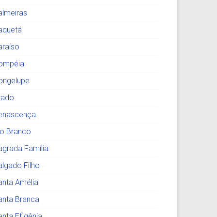
almeiras
aquetá
araíso
ompéia
ongelupe
rado
enascença
io Branco
agrada Família
algado Filho
anta Amélia
anta Branca
anta Efigênia