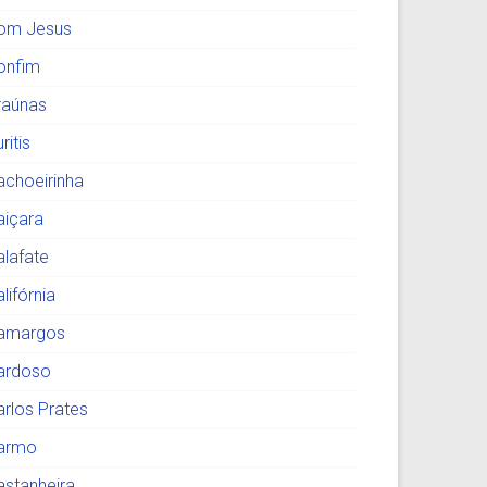
om Jesus
onfim
raúnas
ritis
achoeirinha
aiçara
alafate
lifórnia
amargos
ardoso
arlos Prates
armo
astanheira