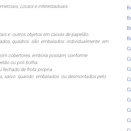
rciais, Locais e interestaduais
B
B
B
tais e outros objetos em caixas de papelão.
Bu
ofados, quadros são embalados individualmente em
C
om cobertores, embora possam, conforme
C
ão ou poli bolha.
C
 fechado de frota própria.
eis, salvo quando embalados ou desmontados pelo
Ca
C
C
C
C
C