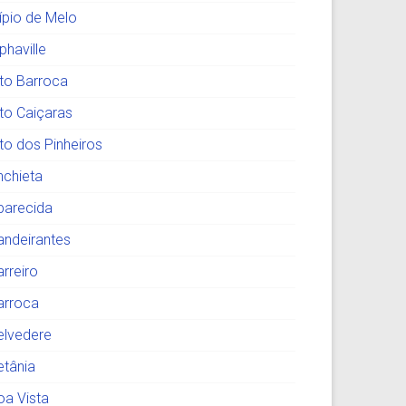
lípio de Melo
phaville
lto Barroca
lto Caiçaras
lto dos Pinheiros
nchieta
parecida
andeirantes
arreiro
arroca
elvedere
etânia
oa Vista