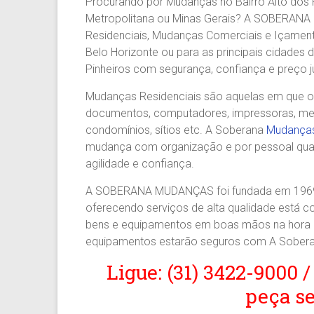
Procurando por Mudanças no Bairro Alto dos P
Agilidade
Metropolitana ou Minas Gerais? A SOBERAN
e
Residenciais, Mudanças Comerciais e Içamento
Confiança.
Belo Horizonte ou para as principais cidades 
31.2510-
Pinheiros com segurança, confiança e preço j
2122.
A
Mudanças Residenciais são aquelas em que os 
Soberana
documentos, computadores, impressoras, mesas
Içamento.
condomínios, sítios etc. A Soberana
Mudanças 
Içamento
mudança com organização e por pessoal qual
BH
agilidade e confiança.
é
com
A SOBERANA MUDANÇAS foi fundada em 1969 
A
oferecendo serviços de alta qualidade está 
Soberana
bens e equipamentos em boas mãos na hora d
Içamentos.
equipamentos estarão seguros com A Sober
Ligue: (31) 3422-9000 /
peça s