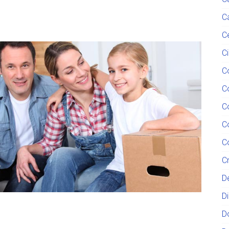
C
C
C
C
C
C
C
C
C
D
D
D