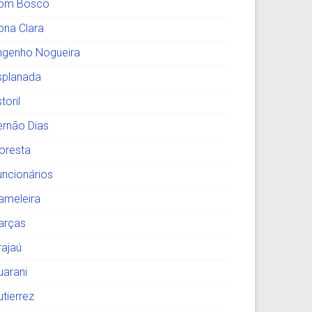
om Bosco
ona Clara
ngenho Nogueira
splanada
toril
ernão Dias
loresta
uncionários
ameleira
arças
rajaú
uarani
utierrez