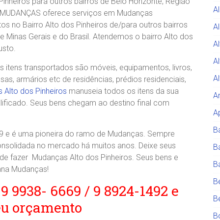
inheiros para outros bairros de Belo Horizonte, Região
A
A MUDANÇAS oferece serviços em Mudanças
s no Bairro Alto dos Pinheiros de/para outros bairros
Al
de Minas Gerais e do Brasil. Atendemos o bairro Alto dos
A
usto.
A
itens transportados são móveis, equipamentos, livros,
A
, armários etc de residências, prédios residenciais,
Alto dos Pinheiros
manuseia todos os itens da sua
A
ificado. Seus bens chegam ao destino final com
A
B
e é uma pioneira do ramo de Mudanças. Sempre
consolidada no mercado há muitos anos. Deixe seus
B
e fazer Mudanças Alto dos Pinheiros. Seus bens e
B
ana Mudanças!
B
 9 9938- 6669 / 9 8924-1492 e
B
eu orçamento
B