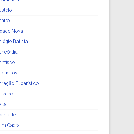
astelo
entro
idade Nova
olégio Batista
oncórdia
onfisco
oqueiros
oração Eucarístico
ruzeiro
elta
iamante
om Cabral