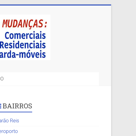
CO
BAIRROS
arão Reis
eroporto