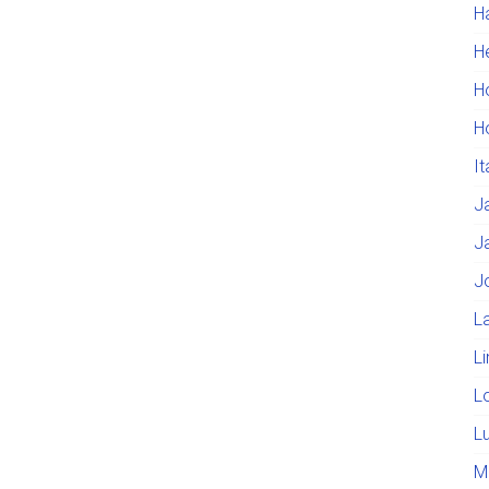
H
He
H
H
I
J
J
J
L
L
L
L
M