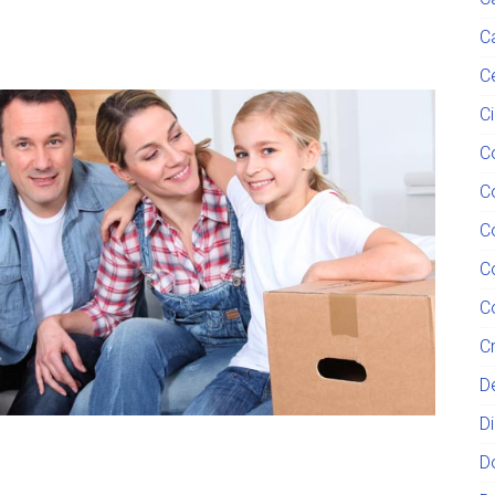
C
C
C
C
C
C
C
C
C
D
D
D