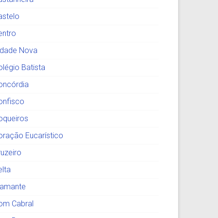
astelo
entro
idade Nova
olégio Batista
oncórdia
onfisco
oqueiros
oração Eucarístico
ruzeiro
elta
iamante
om Cabral