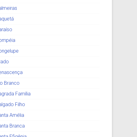
almeiras
aquetá
araíso
ompéia
ongelupe
rado
enascença
io Branco
agrada Família
algado Filho
anta Amélia
anta Branca
anta Efigênia