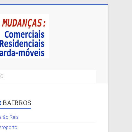
CO
BAIRROS
arão Reis
eroporto