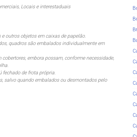
rciais, Locais e interestaduais
B
B
B
is e outros objetos em caixas de papelão.
Bu
ados, quadros são embalados individualmente em
C
m cobertores, embora possam, conforme necessidade,
C
lha.
C
 fechado de frota própria.
eis, salvo quando embalados ou desmontados pelo
Ca
C
C
C
C
C