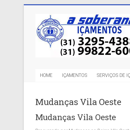
Skip
to
A
content
Soberana
Içamentos
A
sua
MELHOR
HOME
IÇAMENTOS
SERVIÇOS DE 
opção
em
Içamentos
em
Mudanças Vila Oeste
BH
e
Mudanças Vila Oeste
Região.
Segurança,