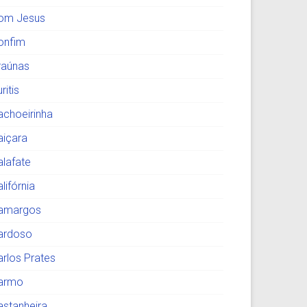
om Jesus
onfim
raúnas
ritis
achoeirinha
aiçara
alafate
lifórnia
amargos
ardoso
arlos Prates
armo
astanheira