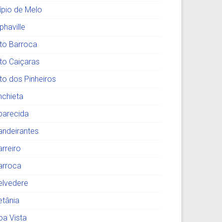
lípio de Melo
phaville
lto Barroca
lto Caiçaras
lto dos Pinheiros
nchieta
parecida
andeirantes
arreiro
arroca
elvedere
etânia
oa Vista