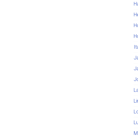
H
He
H
H
I
J
J
J
L
L
L
L
M