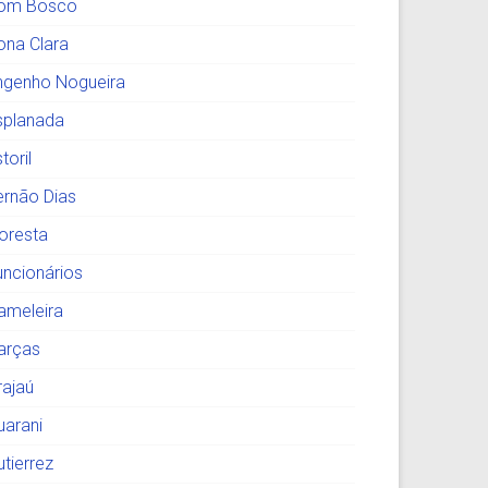
om Bosco
ona Clara
ngenho Nogueira
splanada
toril
ernão Dias
loresta
uncionários
ameleira
arças
rajaú
uarani
utierrez