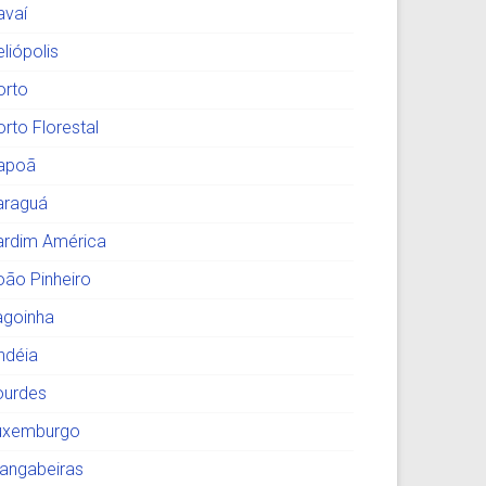
avaí
liópolis
orto
orto Florestal
tapoã
araguá
ardim América
oão Pinheiro
agoinha
indéia
ourdes
uxemburgo
angabeiras