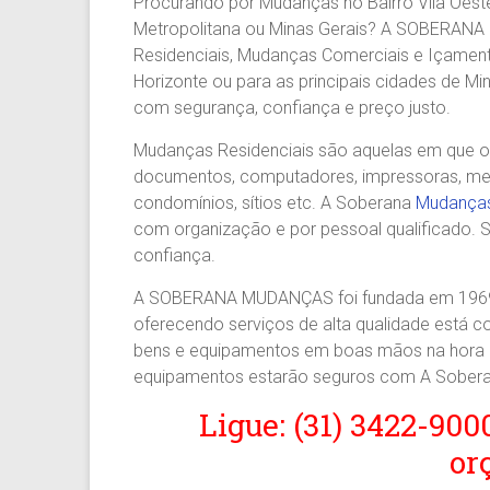
Procurando por Mudanças no Bairro Vila Oeste
Agilidade
Metropolitana ou Minas Gerais? A SOBERAN
e
Residenciais, Mudanças Comerciais e Içamento
Confiança.
Horizonte ou para as principais cidades de Mi
31.2510-
com segurança, confiança e preço justo.
2122.
A
Mudanças Residenciais são aquelas em que os 
Soberana
documentos, computadores, impressoras, mesas
Içamento.
condomínios, sítios etc. A Soberana
Mudanças
Içamento
com organização e por pessoal qualificado. S
BH
confiança.
é
com
A SOBERANA MUDANÇAS foi fundada em 1969 
A
oferecendo serviços de alta qualidade está 
Soberana
bens e equipamentos em boas mãos na hora d
Içamentos.
equipamentos estarão seguros com A Sober
Ligue: (31) 3422-900
or