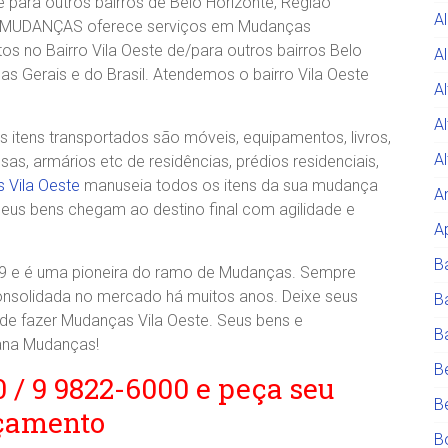
 para outros bairros de Belo Horizonte, Região
A
A MUDANÇAS oferece serviços em Mudanças
s no Bairro Vila Oeste de/para outros bairros Belo
Al
nas Gerais e do Brasil. Atendemos o bairro Vila Oeste
A
A
itens transportados são móveis, equipamentos, livros,
A
, armários etc de residências, prédios residenciais,
 Vila Oeste
manuseia todos os itens da sua mudança
A
eus bens chegam ao destino final com agilidade e
A
B
e é uma pioneira do ramo de Mudanças. Sempre
consolidada no mercado há muitos anos. Deixe seus
B
e fazer Mudanças Vila Oeste. Seus bens e
B
ana Mudanças!
B
0 / 9 9822-6000 e peça seu
B
çamento
B