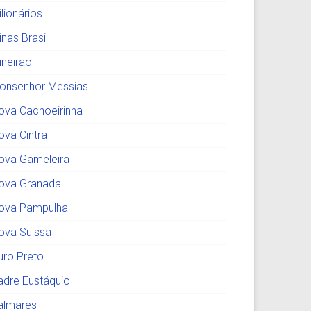
lionários
nas Brasil
ineirão
onsenhor Messias
ova Cachoeirinha
ova Cintra
ova Gameleira
ova Granada
ova Pampulha
ova Suissa
uro Preto
adre Eustáquio
almares