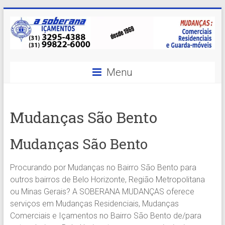
Skip
to
content
A
Menu
Soberana
Içamentos
Mudanças São Bento
A
sua
Mudanças São Bento
MELHOR
opção
Procurando por Mudanças no Bairro São Bento para
em
outros bairros de Belo Horizonte, Região Metropolitana
Içamentos
ou Minas Gerais? A SOBERANA MUDANÇAS oferece
em
serviços em Mudanças Residenciais, Mudanças
BH
Comerciais e Içamentos no Bairro São Bento de/para
e