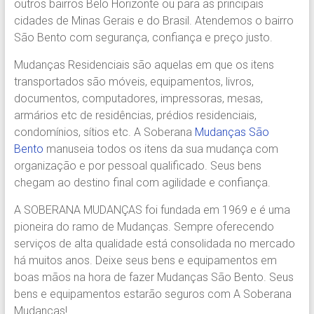
outros bairros Belo Horizonte ou para as principais
Região.
cidades de Minas Gerais e do Brasil. Atendemos o bairro
Segurança,
São Bento com segurança, confiança e preço justo.
Agilidade
e
Mudanças Residenciais são aquelas em que os itens
Confiança.
transportados são móveis, equipamentos, livros,
31.2510-
documentos, computadores, impressoras, mesas,
2122.
armários etc de residências, prédios residenciais,
A
condomínios, sítios etc. A Soberana
Mudanças São
Soberana
Bento
manuseia todos os itens da sua mudança com
Içamento.
organização e por pessoal qualificado. Seus bens
Içamento
chegam ao destino final com agilidade e confiança.
BH
é
A SOBERANA MUDANÇAS foi fundada em 1969 e é uma
com
pioneira do ramo de Mudanças. Sempre oferecendo
A
serviços de alta qualidade está consolidada no mercado
Soberana
há muitos anos. Deixe seus bens e equipamentos em
Içamentos.
boas mãos na hora de fazer Mudanças São Bento. Seus
bens e equipamentos estarão seguros com A Soberana
Mudanças!