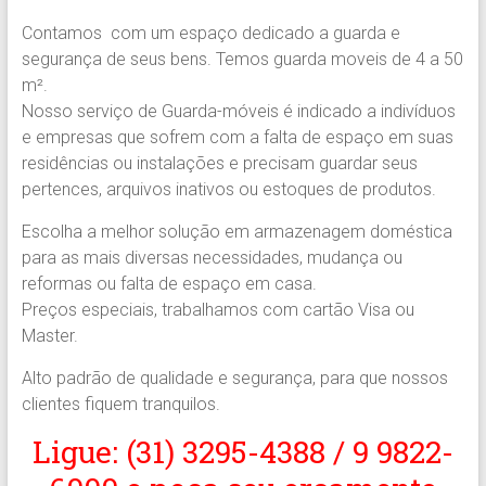
Região.
Contamos com um espaço dedicado a guarda e
Segurança,
segurança de seus bens. Temos guarda moveis de 4 a 50
Agilidade
m².
e
Nosso serviço de Guarda-móveis é indicado a indivíduos
Confiança.
e empresas que sofrem com a falta de espaço em suas
31.2510-
residências ou instalações e precisam guardar seus
2122.
pertences, arquivos inativos ou estoques de produtos.
A
Soberana
Escolha a melhor solução em armazenagem doméstica
Içamento.
para as mais diversas necessidades, mudança ou
Içamento
reformas ou falta de espaço em casa.
BH
Preços especiais, trabalhamos com cartão Visa ou
é
Master.
com
A
Alto padrão de qualidade e segurança, para que nossos
Soberana
clientes fiquem tranquilos.
Içamentos.
Ligue: (31) 3295-4388 / 9 9822-