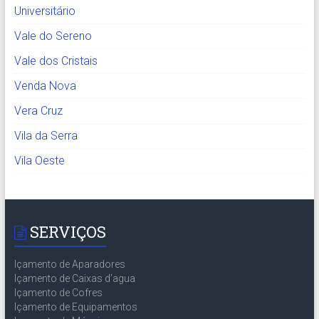
Universitário
Vale do Sereno
Vale dos Cristais
Venda Nova
Vera Cruz
Vila da Serra
Vila Oeste
SERVIÇOS
Içamento de Aparadores
Içamento de Caixas d’agua
Içamento de Cofres
Içamento de Equipamentos