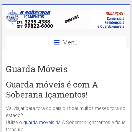
Skip
to
content
A
Menu
Soberana
Içamentos
Guarda Móveis
A
sua
Guarda móveis é com A
MELHOR
Soberana Içamentos!
opção
em
Içamentos
Vai viajar para fora do país ou ficar muitos meses fora do
em
estado?
BH
Utilize o
guarda móveis
da A Soberana Içamentos e fique
e
tranquilo!