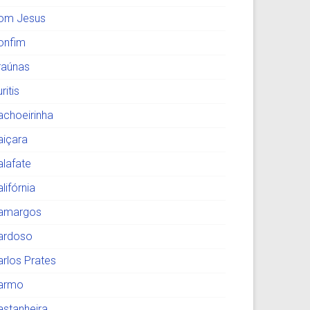
om Jesus
onfim
raúnas
ritis
achoeirinha
aiçara
alafate
lifórnia
amargos
ardoso
arlos Prates
armo
astanheira