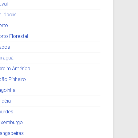
avaí
liópolis
orto
orto Florestal
tapoã
araguá
ardim América
oão Pinheiro
agoinha
indéia
ourdes
uxemburgo
angabeiras