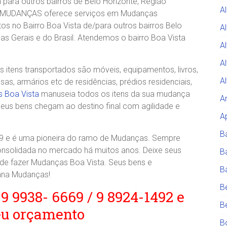
para outros bairros de Belo Horizonte, Região
A
A MUDANÇAS oferece serviços em Mudanças
s no Bairro Boa Vista de/para outros bairros Belo
Al
nas Gerais e do Brasil. Atendemos o bairro Boa Vista
A
A
itens transportados são móveis, equipamentos, livros,
A
, armários etc de residências, prédios residenciais,
 Boa Vista
manuseia todos os itens da sua mudança
A
eus bens chegam ao destino final com agilidade e
A
B
e é uma pioneira do ramo de Mudanças. Sempre
consolidada no mercado há muitos anos. Deixe seus
B
e fazer Mudanças Boa Vista. Seus bens e
B
ana Mudanças!
B
 9 9938- 6669 / 9 8924-1492 e
B
eu orçamento
B