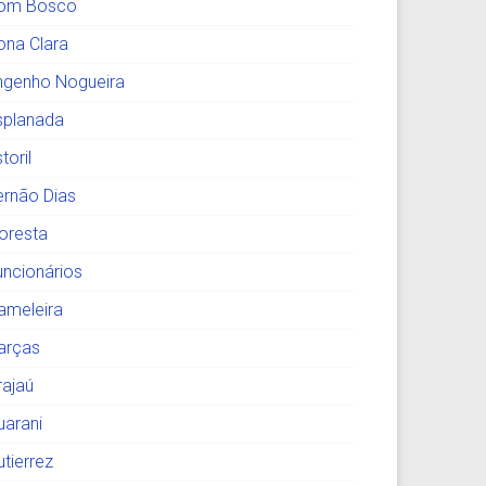
om Bosco
ona Clara
ngenho Nogueira
splanada
toril
ernão Dias
loresta
uncionários
ameleira
arças
rajaú
uarani
utierrez