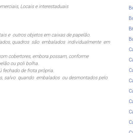
rciais, Locais e interestaduais
B
B
B
tais e outros objetos em caixas de papelão.
Bu
ofados, quadros são embalados individualmente em
C
om cobertores, embora possam, conforme
C
ão ou poli bolha.
C
 fechado de frota própria.
eis, salvo quando embalados ou desmontados pelo
Ca
C
C
C
C
C