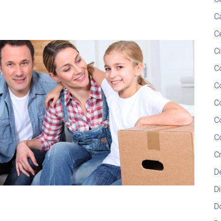
C
C
C
C
C
C
C
C
C
D
D
D