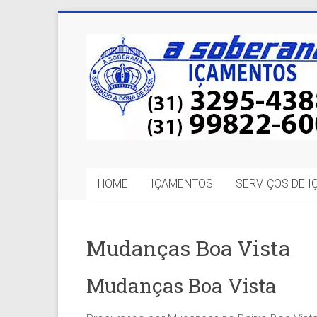
Skip
to
A
content
Soberana
Içamentos
A
sua
MELHOR
HOME
IÇAMENTOS
SERVIÇOS DE 
opção
em
Içamentos
em
Mudanças Boa Vista
BH
e
Mudanças Boa Vista
Região.
Segurança,