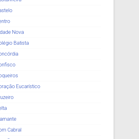
astelo
entro
idade Nova
olégio Batista
oncórdia
onfisco
oqueiros
oração Eucarístico
ruzeiro
elta
iamante
om Cabral