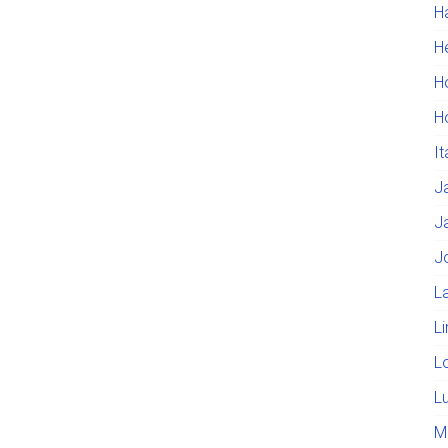
H
He
H
H
I
J
J
J
L
L
L
L
M