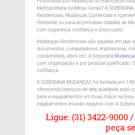
Procurando por Mudanças no Bairro Boa Vista 
Agilidade
Metropolitana ou Minas Gerais? A SOBERAN
e
Residenciais, Mudanças Comerciais e Içamento
Confiança.
Horizonte ou para as principais cidades de Mi
31.2510-
com segurança, confiança e preço justo.
2122.
A
Mudanças Residenciais são aquelas em que os 
Soberana
documentos, computadores, impressoras, mesas
Içamento.
condomínios, sítios etc. A Soberana
Mudanças
Içamento
com organização e por pessoal qualificado. S
BH
confiança.
é
com
A SOBERANA MUDANÇAS foi fundada em 1969 
A
oferecendo serviços de alta qualidade está 
Soberana
bens e equipamentos em boas mãos na hora d
Içamentos.
equipamentos estarão seguros com A Sober
Ligue: (31) 3422-9000 /
peça s