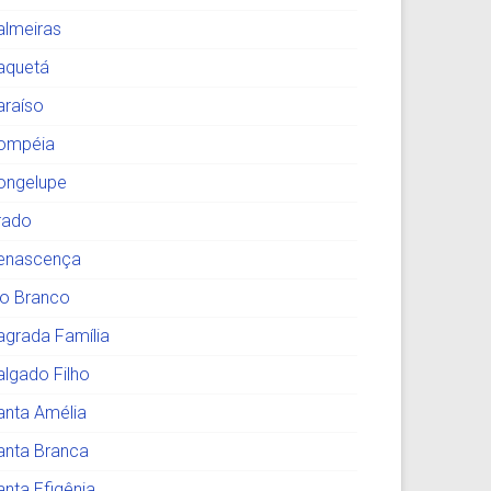
almeiras
aquetá
araíso
ompéia
ongelupe
rado
enascença
io Branco
agrada Família
algado Filho
anta Amélia
anta Branca
anta Efigênia