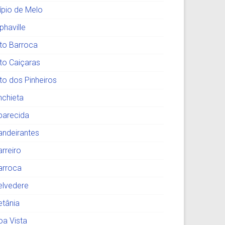
lípio de Melo
phaville
lto Barroca
lto Caiçaras
lto dos Pinheiros
nchieta
parecida
andeirantes
arreiro
arroca
elvedere
etânia
oa Vista