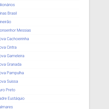
lionários
nas Brasil
ineirão
onsenhor Messias
ova Cachoeirinha
ova Cintra
ova Gameleira
ova Granada
ova Pampulha
ova Suissa
uro Preto
adre Eustáquio
almares