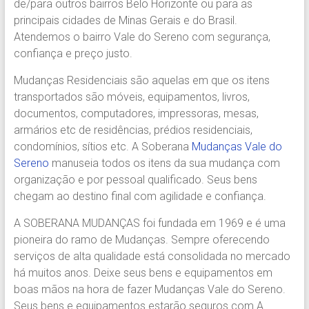
de/para outros bairros Belo Horizonte ou para as
Região.
principais cidades de Minas Gerais e do Brasil.
Segurança,
Atendemos o bairro Vale do Sereno com segurança,
Agilidade
confiança e preço justo.
e
Confiança.
Mudanças Residenciais são aquelas em que os itens
31.2510-
transportados são móveis, equipamentos, livros,
2122.
documentos, computadores, impressoras, mesas,
A
armários etc de residências, prédios residenciais,
Soberana
condomínios, sítios etc. A Soberana
Mudanças Vale do
Içamento.
Sereno
manuseia todos os itens da sua mudança com
Içamento
organização e por pessoal qualificado. Seus bens
BH
chegam ao destino final com agilidade e confiança.
é
com
A SOBERANA MUDANÇAS foi fundada em 1969 e é uma
A
pioneira do ramo de Mudanças. Sempre oferecendo
Soberana
serviços de alta qualidade está consolidada no mercado
Içamentos.
há muitos anos. Deixe seus bens e equipamentos em
boas mãos na hora de fazer Mudanças Vale do Sereno.
Seus bens e equipamentos estarão seguros com A