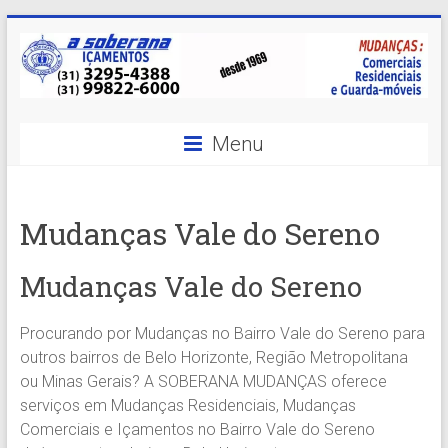
Skip
to
content
A
Menu
Soberana
Içamentos
Mudanças Vale do Sereno
A
sua
Mudanças Vale do Sereno
MELHOR
opção
Procurando por Mudanças no Bairro Vale do Sereno para
em
outros bairros de Belo Horizonte, Região Metropolitana
Içamentos
ou Minas Gerais? A SOBERANA MUDANÇAS oferece
em
serviços em Mudanças Residenciais, Mudanças
BH
Comerciais e Içamentos no Bairro Vale do Sereno
e