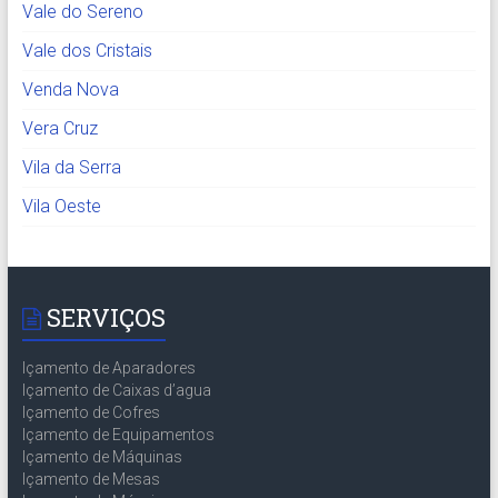
Vale do Sereno
Vale dos Cristais
Venda Nova
Vera Cruz
Vila da Serra
Vila Oeste
SERVIÇOS
Içamento de Aparadores
Içamento de Caixas d’agua
Içamento de Cofres
Içamento de Equipamentos
Içamento de Máquinas
Içamento de Mesas