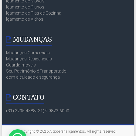
Içamento de Móveis
Içamento de Pianos
Içamento de Pias de Cozinha
Içamento de Vidros
MUDANÇAS
Mudanças Comerciais
Mudanças Residenciais
Guarda-móveis
Seu Patrimônio é Transportado
com a cuidado e segurança
CONTATO
(31) 3295-4388 (31) 9 9822-6000
Copyright © 2026
A Soberana Içamentos
. All rights reserved.