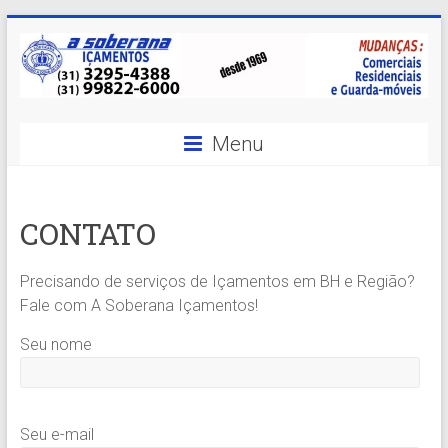
Skip
to
content
A
Menu
Soberana
Içamentos
CONTATO
A
sua
Precisando de serviços de Içamentos em BH e Região?
MELHOR
Fale com A Soberana Içamentos!
opção
em
Seu nome
Içamentos
em
BH
e
Seu e-mail