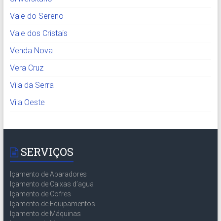
Vale do Sereno
Vale dos Cristais
Venda Nova
Vera Cruz
Vila da Serra
Vila Oeste
SERVIÇOS
Içamento de Aparadores
Içamento de Caixas d’agua
Içamento de Cofres
Içamento de Equipamentos
Içamento de Máquinas