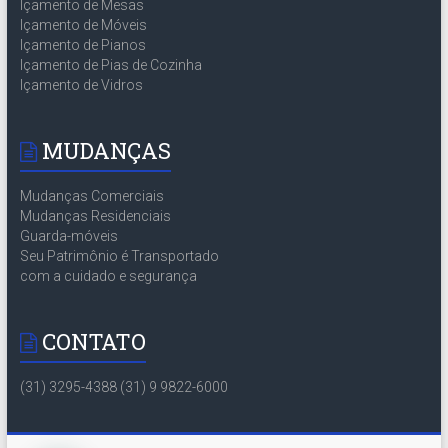
Içamento de Mesas
Içamento de Móveis
Içamento de Pianos
Içamento de Pias de Cozinha
Içamento de Vidros
MUDANÇAS
Mudanças Comerciais
Mudanças Residenciais
Guarda-móveis
Seu Patrimônio é Transportado
com a cuidado e segurança
CONTATO
(31) 3295-4388 (31) 9 9822-6000