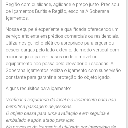
Região.
Região com qualidade, agilidade e preço justo. Precisou
Segurança,
de Içamentos Buritis e Região, escolha A Soberana
Agilidade
Içamentos.
e
Nossa equipe é experiente e qualificada oferecendo um
Confiança.
serviço eficiente em prédios comerciais ou residenciais.
31.2510-
Utilizamos guincho elétrico apropriado para erguer ou
2122.
descer cargas pelo lado externo, de modo vertical, com
A
maior segurança, em casos onde o móvel ou
Soberana
equipamento não passa pelo elevador ou escadas. A
Içamento.
Soberana Içamentos realiza o içamento com supervisão
Içamento
constante para garantir a proteção do objeto içado.
BH
é
Alguns requisitos para içamento:
com
A
Verificar a segurando do local e o isolamento para não
Soberana
permitir a passagem de pessoas.
Içamentos.
O objeto passa para uma avaliação e em seguida é
embalado e após, atado para içar.
No processo do içamento é utilizado por intermédio de