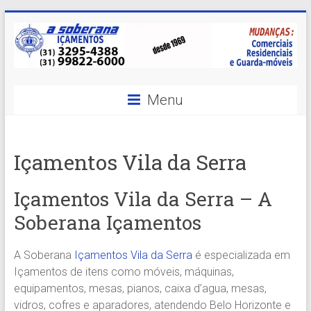
Skip
to
content
A
Menu
Soberana
Içamentos
Içamentos Vila da Serra
A
sua
Içamentos Vila da Serra – A
MELHOR
Soberana Içamentos
opção
em
Içamentos
A Soberana
Içamentos Vila da Serra
é especializada em
em
Içamentos de itens como móveis, máquinas,
BH
equipamentos, mesas, pianos, caixa d’agua, mesas,
e
vidros, cofres e aparadores, atendendo Belo Horizonte e