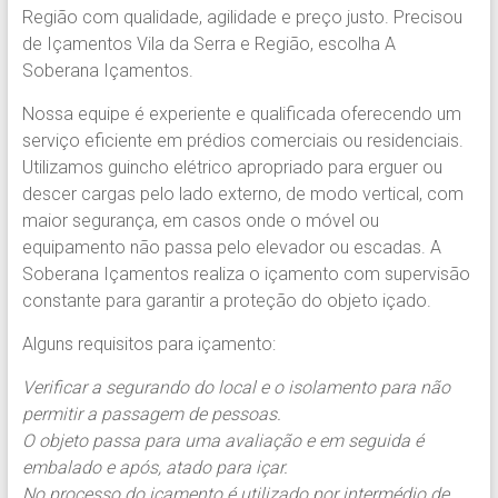
Região.
Região com qualidade, agilidade e preço justo. Precisou
Segurança,
de Içamentos Vila da Serra e Região, escolha A
Agilidade
Soberana Içamentos.
e
Nossa equipe é experiente e qualificada oferecendo um
Confiança.
serviço eficiente em prédios comerciais ou residenciais.
31.2510-
Utilizamos guincho elétrico apropriado para erguer ou
2122.
descer cargas pelo lado externo, de modo vertical, com
A
maior segurança, em casos onde o móvel ou
Soberana
equipamento não passa pelo elevador ou escadas. A
Içamento.
Soberana Içamentos realiza o içamento com supervisão
Içamento
constante para garantir a proteção do objeto içado.
BH
é
Alguns requisitos para içamento:
com
A
Verificar a segurando do local e o isolamento para não
Soberana
permitir a passagem de pessoas.
Içamentos.
O objeto passa para uma avaliação e em seguida é
embalado e após, atado para içar.
No processo do içamento é utilizado por intermédio de