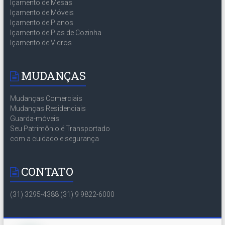
Içamento de Mesas
Içamento de Móveis
Içamento de Pianos
Içamento de Pias de Cozinha
Içamento de Vidros
MUDANÇAS
Mudanças Comerciais
Mudanças Residenciais
Guarda-móveis
Seu Patrimônio é Transportado
com a cuidado e segurança
CONTATO
(31) 3295-4388 (31) 9 9822-6000