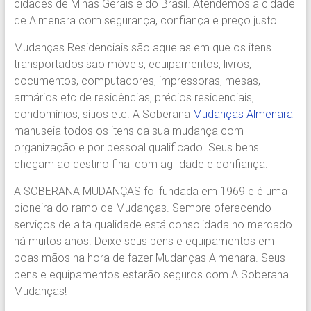
cidades de Minas Gerais e do Brasil. Atendemos a cidade
Região.
de Almenara com segurança, confiança e preço justo.
Segurança,
Agilidade
Mudanças Residenciais são aquelas em que os itens
e
transportados são móveis, equipamentos, livros,
Confiança.
documentos, computadores, impressoras, mesas,
31.2510-
armários etc de residências, prédios residenciais,
2122.
condomínios, sítios etc. A Soberana
Mudanças Almenara
A
manuseia todos os itens da sua mudança com
Soberana
organização e por pessoal qualificado. Seus bens
Içamento.
chegam ao destino final com agilidade e confiança.
Içamento
BH
A SOBERANA MUDANÇAS foi fundada em 1969 e é uma
é
pioneira do ramo de Mudanças. Sempre oferecendo
com
serviços de alta qualidade está consolidada no mercado
A
há muitos anos. Deixe seus bens e equipamentos em
Soberana
boas mãos na hora de fazer Mudanças Almenara. Seus
Içamentos.
bens e equipamentos estarão seguros com A Soberana
Mudanças!