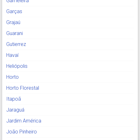
Gameleira
Garças
Grajaú
Guarani
Gutierrez
Havaí
Heliópolis
Horto
Horto Florestal
Itapoã
Jaraguá
Jardim América
João Pinheiro