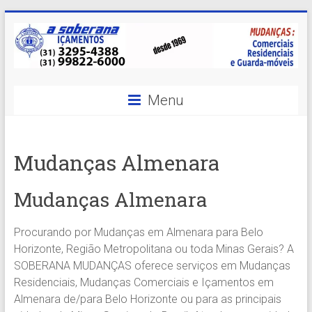
Skip
to
content
A
Menu
Soberana
Içamentos
Mudanças Almenara
A
sua
Mudanças Almenara
MELHOR
opção
Procurando por Mudanças em Almenara para Belo
em
Horizonte, Região Metropolitana ou toda Minas Gerais? A
Içamentos
SOBERANA MUDANÇAS oferece serviços em Mudanças
em
Residenciais, Mudanças Comerciais e Içamentos em
BH
Almenara de/para Belo Horizonte ou para as principais
e