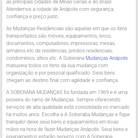
as principais cidades de Minas Gerais e do Brasil.
Região.
Atendemos a cidade de Anápolis com segurança,
Segurança,
confiança e preço justo.
Agilidade
e
As Mudanças Residenciais são aquelas em que os itens
Confiança.
transportados são móveis, equipamentos, livros,
31.2510-
documentos, computadores, impressoras, mesas,
2122.
armários etc de residências, prédios residenciais,
A
condomínios, sítios etc. A Soberana
Mudanças Anápolis
Soberana
manuseia todos os itens da sua mudança com
Içamento.
organização e por pessoal qualificado. Seus bens
Içamento
chegam ao destino final com agilidade e confiança.
BH
é
A SOBERANA MUDANÇAS foi fundada em 1969 e é uma
com
pioneira do ramo de Mudanças. Sempre oferecendo
A
serviços de alta qualidade está consolidada no mercado
Soberana
há muitos anos. Escolha a A Soberaba Mudanças e fique
Içamentos.
tranquilo! deixe seus bens e equipamentos em boas
mãos na hora de fazer Mudanças Anápolis. Seus bens e
equipamentos estarão seguros com A Soberana