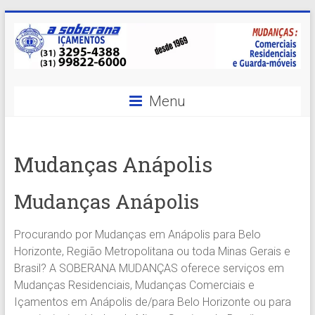
Skip
to
content
A
Menu
Soberana
Içamentos
Mudanças Anápolis
A
sua
Mudanças Anápolis
MELHOR
opção
Procurando por Mudanças em Anápolis para Belo
em
Horizonte, Região Metropolitana ou toda Minas Gerais e
Içamentos
Brasil? A SOBERANA MUDANÇAS oferece serviços em
em
Mudanças Residenciais, Mudanças Comerciais e
BH
Içamentos em Anápolis de/para Belo Horizonte ou para
e