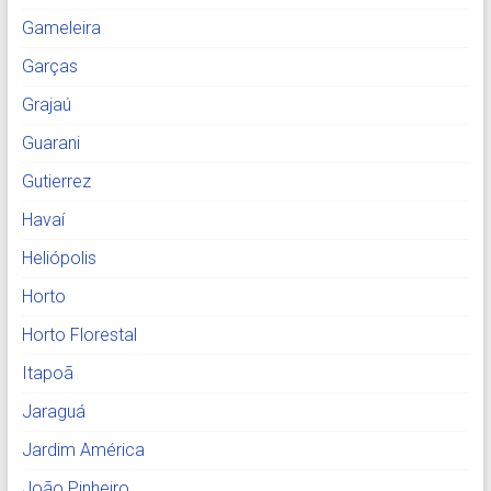
Gameleira
Garças
Grajaú
Guarani
Gutierrez
Havaí
Heliópolis
Horto
Horto Florestal
Itapoã
Jaraguá
Jardim América
João Pinheiro