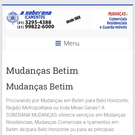
Skip
to
content
A
Menu
Soberana
Içamentos
Mudanças Betim
A
sua
Mudanças Betim
MELHOR
opção
Procurando por Mudanças em Betim para Belo Horizonte,
em
Região Metropolitana ou toda Minas Gerais? A
Içamentos
SOBERANA MUDANÇAS oferece serviços em Mudanças
em
Residenciais, Mudanças Comerciais e Içamentos em
BH
Betim de/para Belo Horizonte ou para as principais
e