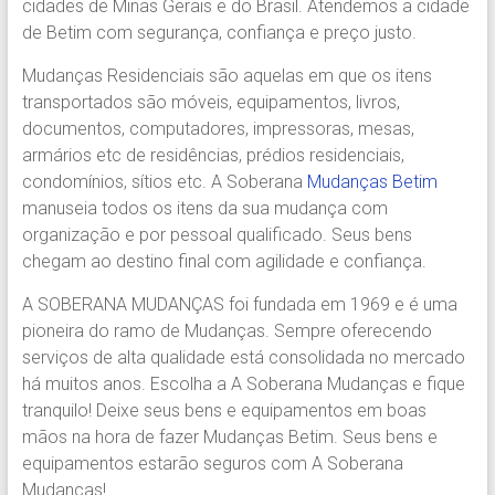
cidades de Minas Gerais e do Brasil. Atendemos a cidade
Região.
de Betim com segurança, confiança e preço justo.
Segurança,
Agilidade
Mudanças Residenciais são aquelas em que os itens
e
transportados são móveis, equipamentos, livros,
Confiança.
documentos, computadores, impressoras, mesas,
31.2510-
armários etc de residências, prédios residenciais,
2122.
condomínios, sítios etc. A Soberana
Mudanças Betim
A
manuseia todos os itens da sua mudança com
Soberana
organização e por pessoal qualificado. Seus bens
Içamento.
chegam ao destino final com agilidade e confiança.
Içamento
BH
A SOBERANA MUDANÇAS foi fundada em 1969 e é uma
é
pioneira do ramo de Mudanças. Sempre oferecendo
com
serviços de alta qualidade está consolidada no mercado
A
há muitos anos. Escolha a A Soberana Mudanças e fique
Soberana
tranquilo! Deixe seus bens e equipamentos em boas
Içamentos.
mãos na hora de fazer Mudanças Betim. Seus bens e
equipamentos estarão seguros com A Soberana
Mudanças!