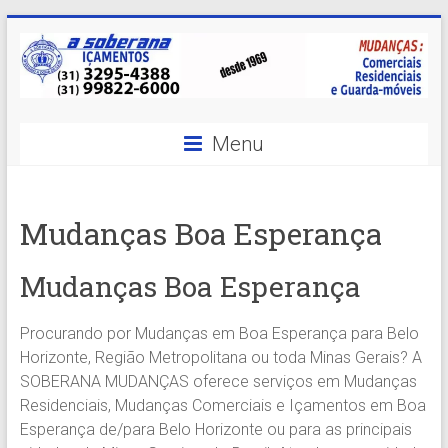
Skip
to
content
A
Menu
Soberana
Içamentos
Mudanças Boa Esperança
A
sua
Mudanças Boa Esperança
MELHOR
opção
Procurando por Mudanças em Boa Esperança para Belo
em
Horizonte, Região Metropolitana ou toda Minas Gerais? A
Içamentos
SOBERANA MUDANÇAS oferece serviços em Mudanças
em
Residenciais, Mudanças Comerciais e Içamentos em Boa
BH
Esperança de/para Belo Horizonte ou para as principais
e