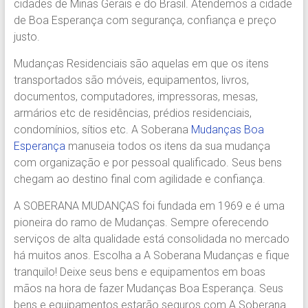
cidades de Minas Gerais e do Brasil. Atendemos a cidade
Região.
de Boa Esperança com segurança, confiança e preço
Segurança,
justo.
Agilidade
e
Mudanças Residenciais são aquelas em que os itens
Confiança.
transportados são móveis, equipamentos, livros,
31.2510-
documentos, computadores, impressoras, mesas,
2122.
armários etc de residências, prédios residenciais,
A
condomínios, sítios etc. A Soberana
Mudanças Boa
Soberana
Esperança
manuseia todos os itens da sua mudança
Içamento.
com organização e por pessoal qualificado. Seus bens
Içamento
chegam ao destino final com agilidade e confiança.
BH
é
A SOBERANA MUDANÇAS foi fundada em 1969 e é uma
com
pioneira do ramo de Mudanças. Sempre oferecendo
A
serviços de alta qualidade está consolidada no mercado
Soberana
há muitos anos. Escolha a A Soberana Mudanças e fique
Içamentos.
tranquilo! Deixe seus bens e equipamentos em boas
mãos na hora de fazer Mudanças Boa Esperança. Seus
bens e equipamentos estarão seguros com A Soberana