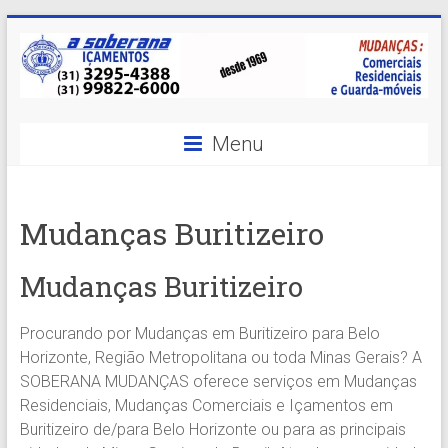
Skip
to
content
A
Menu
Soberana
Içamentos
Mudanças Buritizeiro
A
sua
Mudanças Buritizeiro
MELHOR
opção
Procurando por Mudanças em Buritizeiro para Belo
em
Horizonte, Região Metropolitana ou toda Minas Gerais? A
Içamentos
SOBERANA MUDANÇAS oferece serviços em Mudanças
em
Residenciais, Mudanças Comerciais e Içamentos em
BH
Buritizeiro de/para Belo Horizonte ou para as principais
e