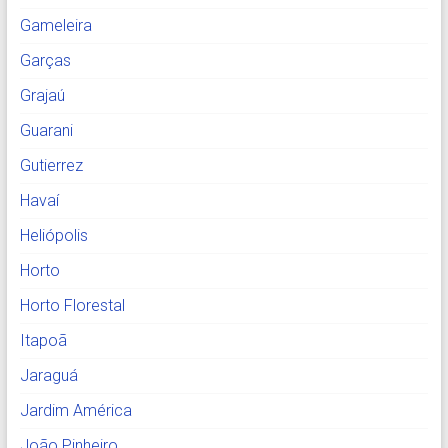
Gameleira
Garças
Grajaú
Guarani
Gutierrez
Havaí
Heliópolis
Horto
Horto Florestal
Itapoã
Jaraguá
Jardim América
João Pinheiro