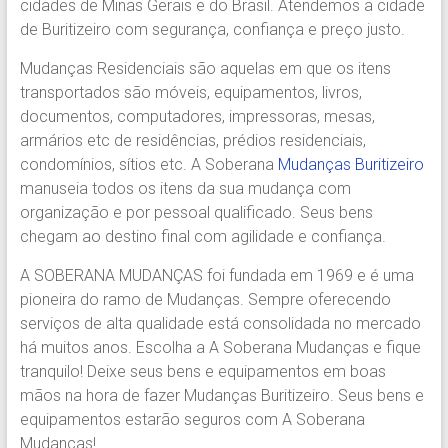
cidades de Minas Gerais e do Brasil. Atendemos a cidade
Região.
de Buritizeiro com segurança, confiança e preço justo.
Segurança,
Agilidade
Mudanças Residenciais são aquelas em que os itens
e
transportados são móveis, equipamentos, livros,
Confiança.
documentos, computadores, impressoras, mesas,
31.2510-
armários etc de residências, prédios residenciais,
2122.
condomínios, sítios etc. A Soberana
Mudanças Buritizeiro
A
manuseia todos os itens da sua mudança com
Soberana
organização e por pessoal qualificado. Seus bens
Içamento.
chegam ao destino final com agilidade e confiança.
Içamento
BH
A SOBERANA MUDANÇAS foi fundada em 1969 e é uma
é
pioneira do ramo de Mudanças. Sempre oferecendo
com
serviços de alta qualidade está consolidada no mercado
A
há muitos anos. Escolha a A Soberana Mudanças e fique
Soberana
tranquilo! Deixe seus bens e equipamentos em boas
Içamentos.
mãos na hora de fazer Mudanças Buritizeiro. Seus bens e
equipamentos estarão seguros com A Soberana
Mudanças!