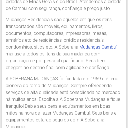
cidades de Minas Gerais e do Brasil. Atendemos a cidade
Região.
de Cambuí com segurança, confiança e preço justo.
Segurança,
Agilidade
Mudanças Residenciais são aquelas em que os itens
e
transportados são móveis, equipamentos, livros,
Confiança.
documentos, computadores, impressoras, mesas,
31.2510-
armários etc de residências, prédios residenciais,
2122.
condomínios, sítios etc. A Soberana
Mudanças Cambuí
A
manuseia todos os itens da sua mudança com
Soberana
organização e por pessoal qualificado. Seus bens
Içamento.
chegam ao destino final com agilidade e confiança.
Içamento
BH
A SOBERANA MUDANÇAS foi fundada em 1969 e é uma
é
pioneira do ramo de Mudanças. Sempre oferecendo
com
serviços de alta qualidade está consolidada no mercado
A
há muitos anos. Escolha a A Soberana Mudanças e fique
Soberana
tranquilo! Deixe seus bens e equipamentos em boas
Içamentos.
mãos na hora de fazer Mudanças Cambuí. Seus bens e
equipamentos estarão seguros com A Soberana
Mudanças!