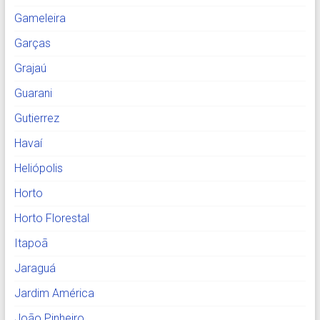
Gameleira
Garças
Grajaú
Guarani
Gutierrez
Havaí
Heliópolis
Horto
Horto Florestal
Itapoã
Jaraguá
Jardim América
João Pinheiro