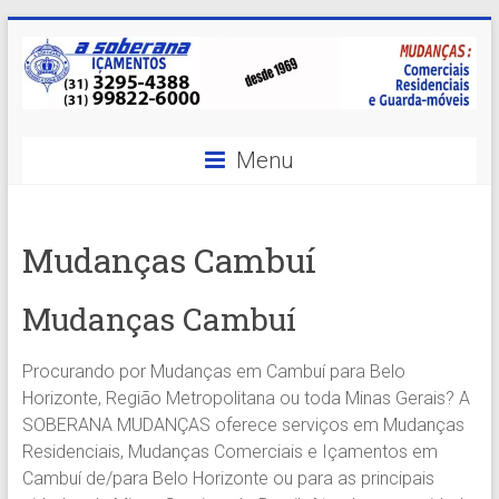
Skip
to
content
A
Menu
Soberana
Içamentos
Mudanças Cambuí
A
sua
Mudanças Cambuí
MELHOR
opção
Procurando por Mudanças em Cambuí para Belo
em
Horizonte, Região Metropolitana ou toda Minas Gerais? A
Içamentos
SOBERANA MUDANÇAS oferece serviços em Mudanças
em
Residenciais, Mudanças Comerciais e Içamentos em
BH
Cambuí de/para Belo Horizonte ou para as principais
e