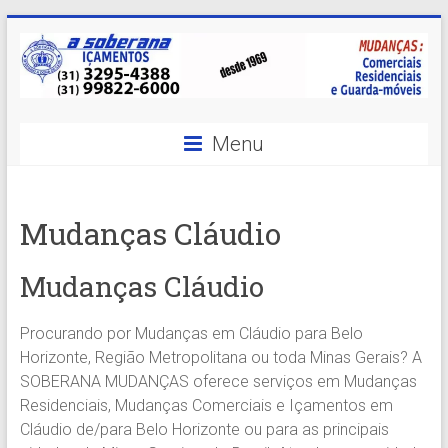
Skip
to
content
A
Menu
Soberana
Içamentos
Mudanças Cláudio
A
sua
Mudanças Cláudio
MELHOR
opção
Procurando por Mudanças em Cláudio para Belo
em
Horizonte, Região Metropolitana ou toda Minas Gerais? A
Içamentos
SOBERANA MUDANÇAS oferece serviços em Mudanças
em
Residenciais, Mudanças Comerciais e Içamentos em
BH
Cláudio de/para Belo Horizonte ou para as principais
e