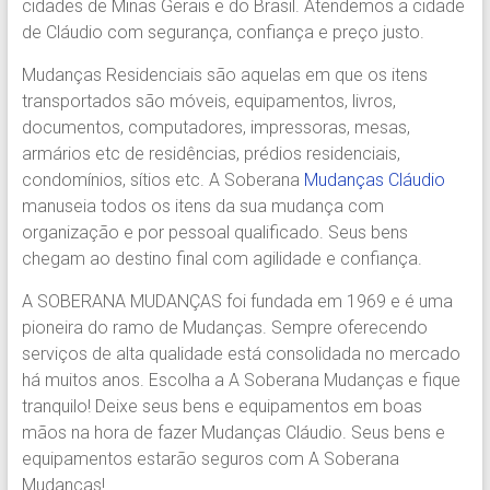
cidades de Minas Gerais e do Brasil. Atendemos a cidade
Região.
de Cláudio com segurança, confiança e preço justo.
Segurança,
Agilidade
Mudanças Residenciais são aquelas em que os itens
e
transportados são móveis, equipamentos, livros,
Confiança.
documentos, computadores, impressoras, mesas,
31.2510-
armários etc de residências, prédios residenciais,
2122.
condomínios, sítios etc. A Soberana
Mudanças Cláudio
A
manuseia todos os itens da sua mudança com
Soberana
organização e por pessoal qualificado. Seus bens
Içamento.
chegam ao destino final com agilidade e confiança.
Içamento
BH
A SOBERANA MUDANÇAS foi fundada em 1969 e é uma
é
pioneira do ramo de Mudanças. Sempre oferecendo
com
serviços de alta qualidade está consolidada no mercado
A
há muitos anos. Escolha a A Soberana Mudanças e fique
Soberana
tranquilo! Deixe seus bens e equipamentos em boas
Içamentos.
mãos na hora de fazer Mudanças Cláudio. Seus bens e
equipamentos estarão seguros com A Soberana
Mudanças!