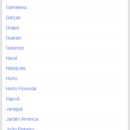
Gameleira
Garças
Grajaú
Guarani
Gutierrez
Havaí
Heliópolis
Horto
Horto Florestal
Itapoã
Jaraguá
Jardim América
João Pinheiro