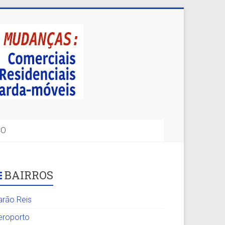
CO
BAIRROS
arão Reis
eroporto