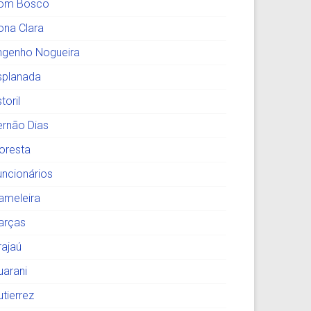
om Bosco
ona Clara
ngenho Nogueira
splanada
toril
ernão Dias
loresta
uncionários
ameleira
arças
rajaú
uarani
utierrez