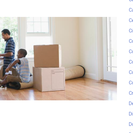
C
C
C
C
C
C
C
C
C
D
D
D