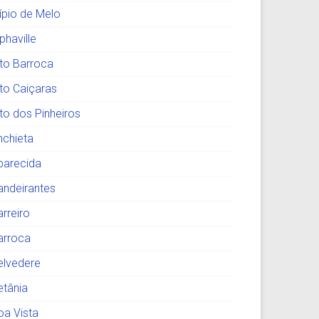
lípio de Melo
phaville
lto Barroca
lto Caiçaras
lto dos Pinheiros
nchieta
parecida
andeirantes
arreiro
arroca
elvedere
etânia
oa Vista