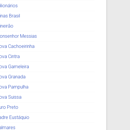
lionários
nas Brasil
ineirão
onsenhor Messias
ova Cachoeirinha
ova Cintra
ova Gameleira
ova Granada
ova Pampulha
ova Suissa
uro Preto
adre Eustáquio
almares