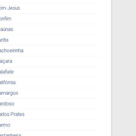
om Jesus
onfim
raúnas
ritis
achoeirinha
aiçara
alafate
lifórnia
amargos
ardoso
arlos Prates
armo
astanheira