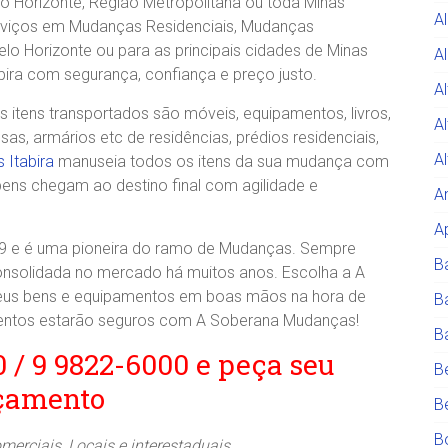
o Horizonte, Região Metropolitana ou toda Minas
A
iços em Mudanças Residenciais, Mudanças
lo Horizonte ou para as principais cidades de Minas
Al
bira com segurança, confiança e preço justo.
A
itens transportados são móveis, equipamentos, livros,
A
, armários etc de residências, prédios residenciais,
A
 Itabira
manuseia todos os itens da sua mudança com
bens chegam ao destino final com agilidade e
A
A
e é uma pioneira do ramo de Mudanças. Sempre
B
consolidada no mercado há muitos anos. Escolha a A
 seus bens e equipamentos em boas mãos na hora de
B
mentos estarão seguros com A Soberana Mudanças!
B
0 / 9 9822-6000 e peça seu
B
çamento
B
B
rciais, Locais e interestaduais