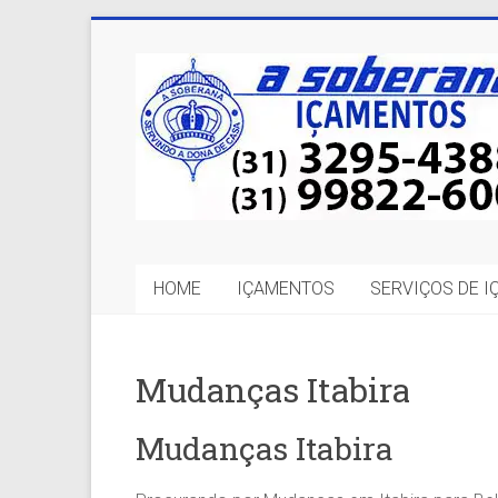
Skip
to
A
content
Soberana
Içamentos
A
sua
MELHOR
HOME
IÇAMENTOS
SERVIÇOS DE 
opção
em
Içamentos
em
Mudanças Itabira
BH
e
Mudanças Itabira
Região.
Segurança,