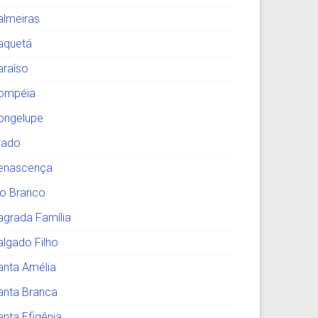
almeiras
aquetá
araíso
ompéia
ongelupe
rado
enascença
io Branco
agrada Família
algado Filho
anta Amélia
anta Branca
anta Efigênia