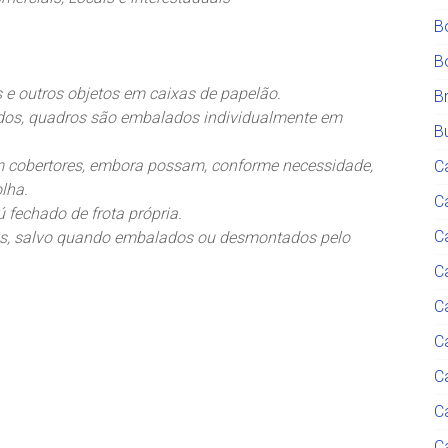
B
B
is e outros objetos em caixas de papelão.
B
ados, quadros são embalados individualmente em
Bu
m cobertores, embora possam, conforme necessidade,
C
lha.
C
 fechado de frota própria.
C
eis, salvo quando embalados ou desmontados pelo
Ca
C
C
C
C
C