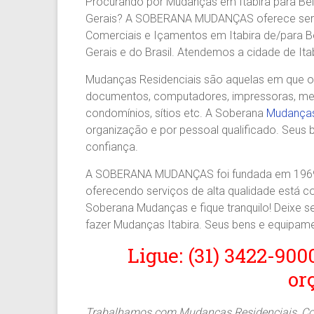
Procurando por Mudanças em Itabira para Bel
Agilidade
Gerais? A SOBERANA MUDANÇAS oferece serv
e
Comerciais e Içamentos em Itabira de/para Be
Confiança.
Gerais e do Brasil. Atendemos a cidade de Ita
31.2510-
2122.
Mudanças Residenciais são aquelas em que os 
A
documentos, computadores, impressoras, mesas
Soberana
condomínios, sítios etc. A Soberana
Mudanças
Içamento.
organização e por pessoal qualificado. Seus 
Içamento
confiança.
BH
é
A SOBERANA MUDANÇAS foi fundada em 1969 
com
oferecendo serviços de alta qualidade está 
A
Soberana Mudanças e fique tranquilo! Deixe
Soberana
fazer Mudanças Itabira. Seus bens e equipa
Içamentos.
Ligue: (31) 3422-900
or
Trabalhamos com Mudanças Residenciais, Come