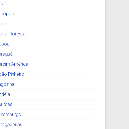
avaí
liópolis
orto
orto Florestal
tapoã
araguá
ardim América
oão Pinheiro
agoinha
indéia
ourdes
uxemburgo
angabeiras