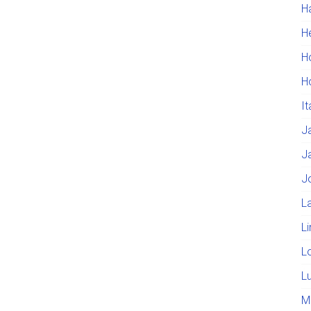
H
He
H
H
I
J
J
J
L
L
L
L
M