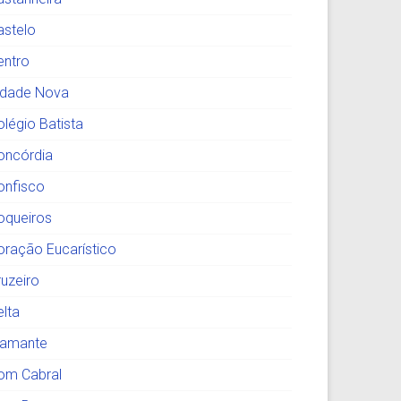
astelo
entro
idade Nova
olégio Batista
oncórdia
onfisco
oqueiros
oração Eucarístico
ruzeiro
elta
iamante
om Cabral