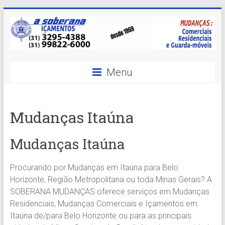
Skip
to
content
A
Menu
Soberana
Içamentos
Mudanças Itaúna
A
sua
Mudanças Itaúna
MELHOR
opção
Procurando por Mudanças em Itaúna para Belo
em
Horizonte, Região Metropolitana ou toda Minas Gerais? A
Içamentos
SOBERANA MUDANÇAS oferece serviços em Mudanças
em
Residenciais, Mudanças Comerciais e Içamentos em
BH
Itaúna de/para Belo Horizonte ou para as principais
e