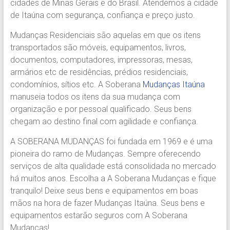
cidades de Minas Gerais e do Brasil. Atendemos a cidade
Região.
de Itaúna com segurança, confiança e preço justo.
Segurança,
Agilidade
Mudanças Residenciais são aquelas em que os itens
e
transportados são móveis, equipamentos, livros,
Confiança.
documentos, computadores, impressoras, mesas,
31.2510-
armários etc de residências, prédios residenciais,
2122.
condomínios, sítios etc. A Soberana
Mudanças Itaúna
A
manuseia todos os itens da sua mudança com
Soberana
organização e por pessoal qualificado. Seus bens
Içamento.
chegam ao destino final com agilidade e confiança.
Içamento
BH
A SOBERANA MUDANÇAS foi fundada em 1969 e é uma
é
pioneira do ramo de Mudanças. Sempre oferecendo
com
serviços de alta qualidade está consolidada no mercado
A
há muitos anos. Escolha a A Soberana Mudanças e fique
Soberana
tranquilo! Deixe seus bens e equipamentos em boas
Içamentos.
mãos na hora de fazer Mudanças Itaúna. Seus bens e
equipamentos estarão seguros com A Soberana
Mudanças!