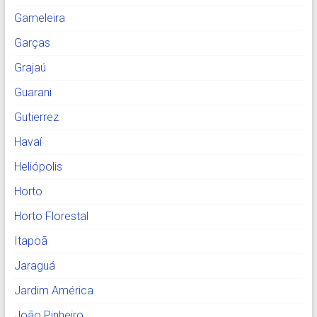
Gameleira
Garças
Grajaú
Guarani
Gutierrez
Havaí
Heliópolis
Horto
Horto Florestal
Itapoã
Jaraguá
Jardim América
João Pinheiro