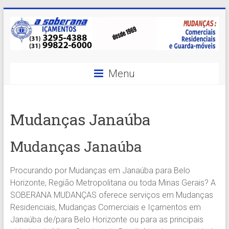
Skip
to
content
A
Menu
Soberana
Içamentos
Mudanças Janaúba
A
sua
Mudanças Janaúba
MELHOR
opção
Procurando por Mudanças em Janaúba para Belo
em
Horizonte, Região Metropolitana ou toda Minas Gerais? A
Içamentos
SOBERANA MUDANÇAS oferece serviços em Mudanças
em
Residenciais, Mudanças Comerciais e Içamentos em
BH
Janaúba de/para Belo Horizonte ou para as principais
e