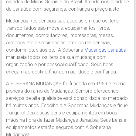
cidades de Minas Gerais e do Brasil. Atendemos a cidade
Região.
de Janaúba com segurança, confiança e preço justo.
Segurança,
Agilidade
Mudanças Residenciais são aquelas em que os itens
e
transportados são móveis, equipamentos, livros,
Confiança.
documentos, computadores, impressoras, mesas,
31.2510-
armários etc de residências, prédios residenciais,
2122.
condomínios, sítios etc. A Soberana
Mudanças Janaúba
A
manuseia todos os itens da sua mudança com
Soberana
organização e por pessoal qualificado. Seus bens
Içamento.
chegam ao destino final com agilidade e confiança.
Içamento
BH
A SOBERANA MUDANÇAS foi fundada em 1969 e é uma
é
pioneira do ramo de Mudanças. Sempre oferecendo
com
serviços de alta qualidade está consolidada no mercado
A
há muitos anos. Escolha a A Soberana Mudanças e fique
Soberana
tranquilo! Deixe seus bens e equipamentos em boas
Içamentos.
mãos na hora de fazer Mudanças Janaúba. Seus bens e
equipamentos estarão seguros com A Soberana
Mudanças!