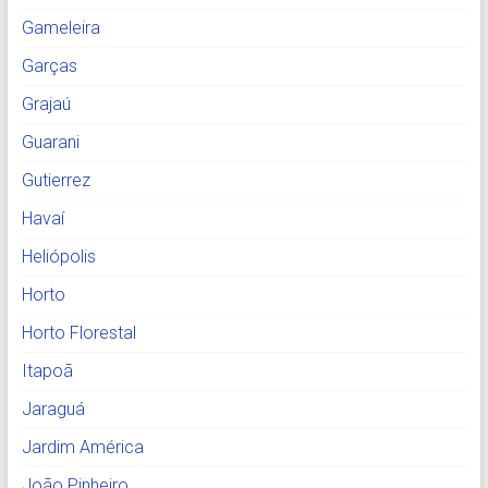
Gameleira
Garças
Grajaú
Guarani
Gutierrez
Havaí
Heliópolis
Horto
Horto Florestal
Itapoã
Jaraguá
Jardim América
João Pinheiro