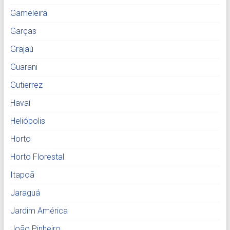
Gameleira
Garças
Grajaú
Guarani
Gutierrez
Havaí
Heliópolis
Horto
Horto Florestal
Itapoã
Jaraguá
Jardim América
João Pinheiro