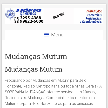
Skip
to
content
A
Menu
Soberana
Içamentos
Mudanças Mutum
A
sua
Mudanças Mutum
MELHOR
opção
Procurando por Mudanças em Mutum para Belo
em
Horizonte, Região Metropolitana ou toda Minas Gerais? A
Içamentos
SOBERANA MUDANÇAS oferece serviços em Mudanças
em
Residenciais, Mudanças Comerciais e Içamentos em
BH
Mutum de/para Belo Horizonte ou para as principais
e