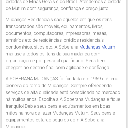
cidades de Minas Gerais e do Brasil. Atendemos a cidade
Região.
de Mutum com segurança, confiança e preço justo.
Segurança,
Agilidade
Mudanças Residenciais são aquelas em que os itens
e
transportados são móveis, equipamentos, livros,
Confiança.
documentos, computadores, impressoras, mesas,
31.2510-
armários etc de residências, prédios residenciais,
2122.
condomínios, sítios etc. A Soberana
Mudanças Mutum
A
manuseia todos os itens da sua mudança com
Soberana
organização e por pessoal qualificado. Seus bens
Içamento.
chegam ao destino final com agilidade e confiança.
Içamento
BH
A SOBERANA MUDANÇAS foi fundada em 1969 e é uma
é
pioneira do ramo de Mudanças. Sempre oferecendo
com
serviços de alta qualidade está consolidada no mercado
A
há muitos anos. Escolha a A Soberana Mudanças e fique
Soberana
tranquilo! Deixe seus bens e equipamentos em boas
Içamentos.
mãos na hora de fazer Mudanças Mutum. Seus bens e
equipamentos estarão seguros com A Soberana
Mudanças!