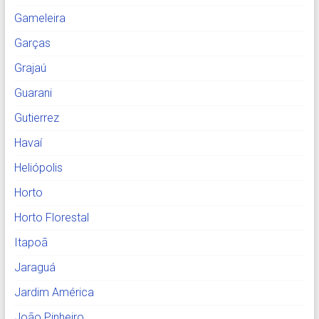
Gameleira
Garças
Grajaú
Guarani
Gutierrez
Havaí
Heliópolis
Horto
Horto Florestal
Itapoã
Jaraguá
Jardim América
João Pinheiro