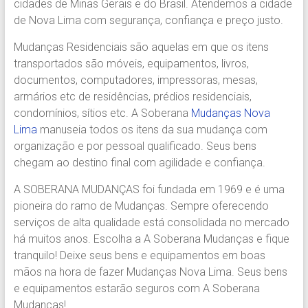
cidades de Minas Gerais e do Brasil. Atendemos a cidade
Região.
de Nova Lima com segurança, confiança e preço justo.
Segurança,
Agilidade
Mudanças Residenciais são aquelas em que os itens
e
transportados são móveis, equipamentos, livros,
Confiança.
documentos, computadores, impressoras, mesas,
31.2510-
armários etc de residências, prédios residenciais,
2122.
condomínios, sítios etc. A Soberana
Mudanças Nova
A
Lima
manuseia todos os itens da sua mudança com
Soberana
organização e por pessoal qualificado. Seus bens
Içamento.
chegam ao destino final com agilidade e confiança.
Içamento
BH
A SOBERANA MUDANÇAS foi fundada em 1969 e é uma
é
pioneira do ramo de Mudanças. Sempre oferecendo
com
serviços de alta qualidade está consolidada no mercado
A
há muitos anos. Escolha a A Soberana Mudanças e fique
Soberana
tranquilo! Deixe seus bens e equipamentos em boas
Içamentos.
mãos na hora de fazer Mudanças Nova Lima. Seus bens
e equipamentos estarão seguros com A Soberana
Mudanças!