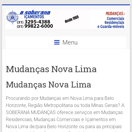
Skip
to
content
A
Menu
Soberana
Içamentos
Mudanças Nova Lima
A
sua
Mudanças Nova Lima
MELHOR
opção
Procurando por Mudanças em Nova Lima para Belo
em
Horizonte, Região Metropolitana ou toda Minas Gerais? A
Içamentos
SOBERANA MUDANÇAS oferece serviços em Mudanças
em
Residenciais, Mudanças Comerciais e Içamentos em
BH
Nova Lima de/para Belo Horizonte ou para as principais
e