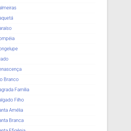
almeiras
aquetá
araíso
ompéia
ongelupe
rado
enascença
io Branco
agrada Família
algado Filho
anta Amélia
anta Branca
anta Efigênia