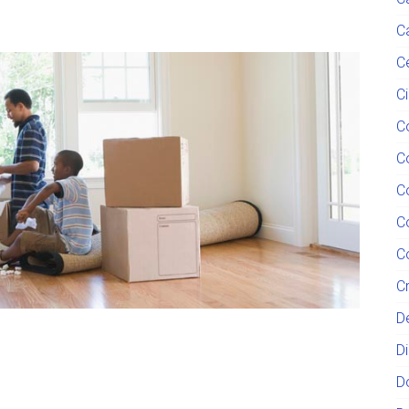
C
C
C
C
C
C
C
C
C
D
D
D