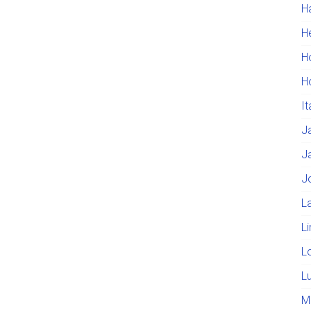
H
He
H
H
I
J
J
J
L
L
L
L
M