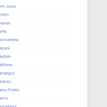
om Jesus
onfim
raúnas
ritis
achoeirinha
aiçara
alafate
lifórnia
amargos
ardoso
arlos Prates
armo
astanheira