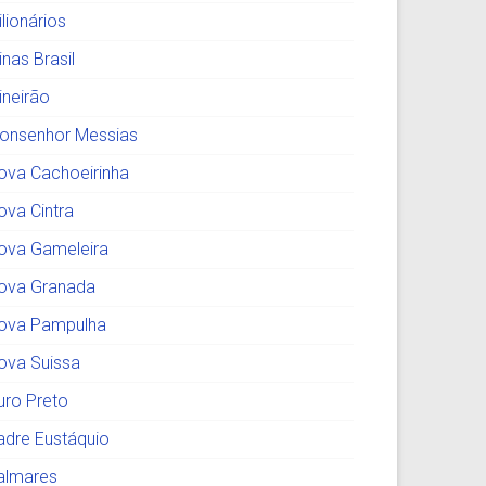
lionários
nas Brasil
ineirão
onsenhor Messias
ova Cachoeirinha
ova Cintra
ova Gameleira
ova Granada
ova Pampulha
ova Suissa
uro Preto
adre Eustáquio
almares