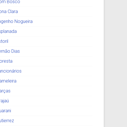
om Bosco
ona Clara
ngenho Nogueira
splanada
toril
ernão Dias
loresta
uncionários
ameleira
arças
rajaú
uarani
utierrez