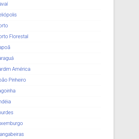
avaí
liópolis
orto
orto Florestal
tapoã
araguá
ardim América
oão Pinheiro
agoinha
indéia
ourdes
uxemburgo
angabeiras