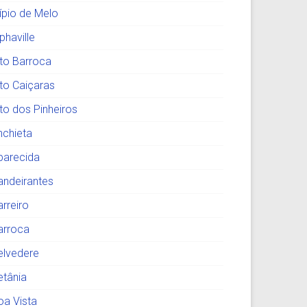
lípio de Melo
phaville
lto Barroca
lto Caiçaras
lto dos Pinheiros
nchieta
parecida
andeirantes
arreiro
arroca
elvedere
etânia
oa Vista