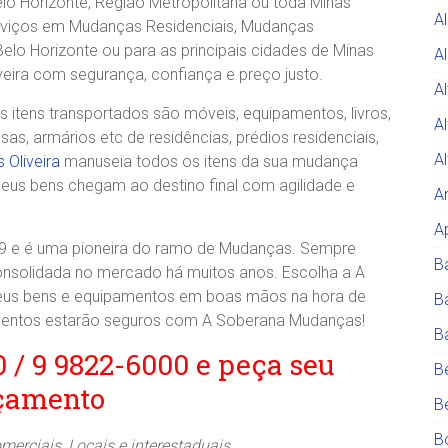
lo Horizonte, Região Metropolitana ou toda Minas
A
iços em Mudanças Residenciais, Mudanças
elo Horizonte ou para as principais cidades de Minas
Al
veira com segurança, confiança e preço justo.
A
itens transportados são móveis, equipamentos, livros,
A
, armários etc de residências, prédios residenciais,
A
Oliveira
manuseia todos os itens da sua mudança
eus bens chegam ao destino final com agilidade e
A
A
e é uma pioneira do ramo de Mudanças. Sempre
B
consolidada no mercado há muitos anos. Escolha a A
 seus bens e equipamentos em boas mãos na hora de
B
amentos estarão seguros com A Soberana Mudanças!
B
0 / 9 9822-6000 e peça seu
B
çamento
B
B
rciais, Locais e interestaduais