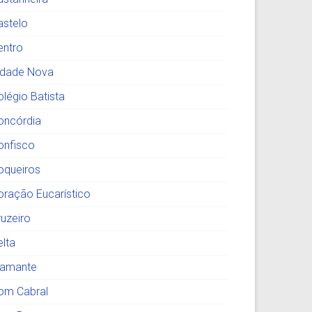
astelo
entro
idade Nova
olégio Batista
oncórdia
onfisco
oqueiros
oração Eucarístico
ruzeiro
elta
iamante
om Cabral