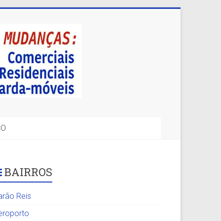
CO
BAIRROS
arão Reis
eroporto