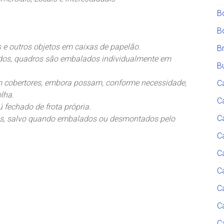
B
B
is e outros objetos em caixas de papelão.
B
ados, quadros são embalados individualmente em
Bu
m cobertores, embora possam, conforme necessidade,
C
lha.
C
 fechado de frota própria.
C
eis, salvo quando embalados ou desmontados pelo
Ca
C
C
C
C
C