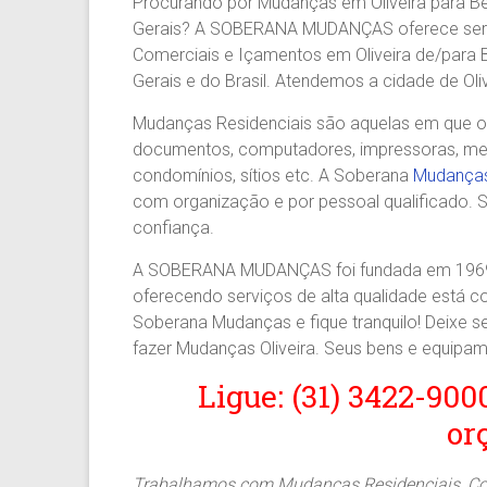
Procurando por Mudanças em Oliveira para Be
Agilidade
Gerais? A SOBERANA MUDANÇAS oferece serv
e
Comerciais e Içamentos em Oliveira de/para B
Confiança.
Gerais e do Brasil. Atendemos a cidade de Oli
31.2510-
2122.
Mudanças Residenciais são aquelas em que os 
A
documentos, computadores, impressoras, mesas
Soberana
condomínios, sítios etc. A Soberana
Mudanças 
Içamento.
com organização e por pessoal qualificado. S
Içamento
confiança.
BH
é
A SOBERANA MUDANÇAS foi fundada em 1969 
com
oferecendo serviços de alta qualidade está 
A
Soberana Mudanças e fique tranquilo! Deixe
Soberana
fazer Mudanças Oliveira. Seus bens e equip
Içamentos.
Ligue: (31) 3422-900
or
Trabalhamos com Mudanças Residenciais, Come