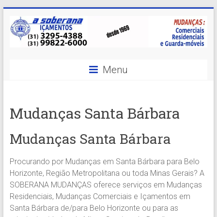
Skip
to
content
A
Menu
Soberana
Içamentos
Mudanças Santa Bárbara
A
sua
Mudanças Santa Bárbara
MELHOR
opção
Procurando por Mudanças em Santa Bárbara para Belo
em
Horizonte, Região Metropolitana ou toda Minas Gerais? A
Içamentos
SOBERANA MUDANÇAS oferece serviços em Mudanças
em
Residenciais, Mudanças Comerciais e Içamentos em
BH
Santa Bárbara de/para Belo Horizonte ou para as
e