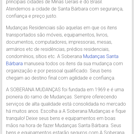
principais cidades de Minas Gerais e do Brasil.
Região.
Atendemos a cidade de Santa Bárbara com segurança,
Segurança,
confiança e preço justo.
Agilidade
e
Mudanças Residenciais são aquelas em que os itens
Confiança.
transportados são móveis, equipamentos, livros,
31.2510-
documentos, computadores, impressoras, mesas,
2122.
armários etc de residências, prédios residenciais,
A
condomínios, sítios etc. A Soberana
Mudanças Santa
Soberana
Bárbara
manuseia todos os itens da sua mudança com
Içamento.
organização e por pessoal qualificado. Seus bens
Içamento
chegam ao destino final com agilidade e confiança.
BH
é
A SOBERANA MUDANÇAS foi fundada em 1969 e é uma
com
pioneira do ramo de Mudanças. Sempre oferecendo
A
serviços de alta qualidade está consolidada no mercado
Soberana
há muitos anos. Escolha a A Soberana Mudanças e fique
Içamentos.
tranquilo! Deixe seus bens e equipamentos em boas
mãos na hora de fazer Mudanças Santa Bárbara. Seus
bens e equipamentos estarão seguros com A Soberana