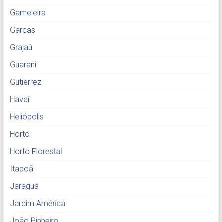
Gameleira
Garças
Grajaú
Guarani
Gutierrez
Havaí
Heliópolis
Horto
Horto Florestal
Itapoã
Jaraguá
Jardim América
João Pinheiro