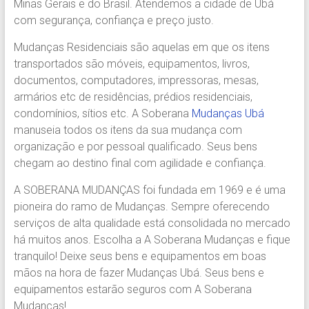
Minas Gerais e do Brasil. Atendemos a cidade de Ubá
Região.
com segurança, confiança e preço justo.
Segurança,
Agilidade
Mudanças Residenciais são aquelas em que os itens
e
transportados são móveis, equipamentos, livros,
Confiança.
documentos, computadores, impressoras, mesas,
31.2510-
armários etc de residências, prédios residenciais,
2122.
condomínios, sítios etc. A Soberana
Mudanças Ubá
A
manuseia todos os itens da sua mudança com
Soberana
organização e por pessoal qualificado. Seus bens
Içamento.
chegam ao destino final com agilidade e confiança.
Içamento
BH
A SOBERANA MUDANÇAS foi fundada em 1969 e é uma
é
pioneira do ramo de Mudanças. Sempre oferecendo
com
serviços de alta qualidade está consolidada no mercado
A
há muitos anos. Escolha a A Soberana Mudanças e fique
Soberana
tranquilo! Deixe seus bens e equipamentos em boas
Içamentos.
mãos na hora de fazer Mudanças Ubá. Seus bens e
equipamentos estarão seguros com A Soberana
Mudanças!