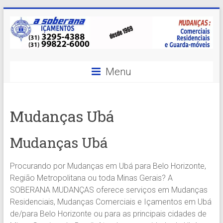
Skip
to
content
A
Menu
Soberana
Içamentos
Mudanças Ubá
A
sua
Mudanças Ubá
MELHOR
opção
Procurando por Mudanças em Ubá para Belo Horizonte,
em
Região Metropolitana ou toda Minas Gerais? A
Içamentos
SOBERANA MUDANÇAS oferece serviços em Mudanças
em
Residenciais, Mudanças Comerciais e Içamentos em Ubá
BH
de/para Belo Horizonte ou para as principais cidades de
e