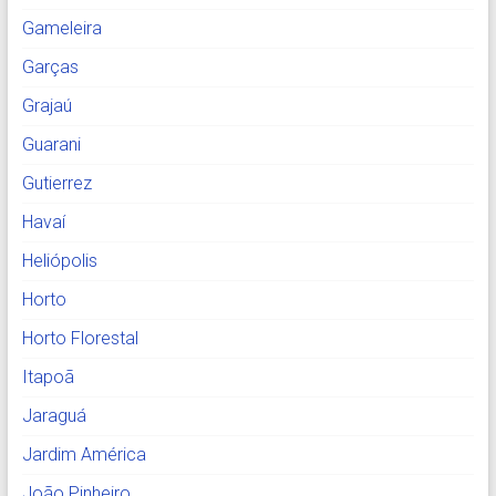
Gameleira
Garças
Grajaú
Guarani
Gutierrez
Havaí
Heliópolis
Horto
Horto Florestal
Itapoã
Jaraguá
Jardim América
João Pinheiro