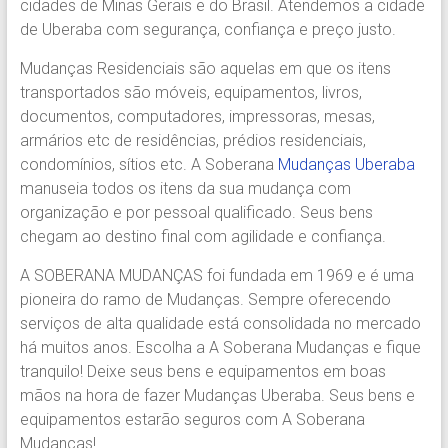
cidades de Minas Gerais e do Brasil. Atendemos a cidade
Região.
de Uberaba com segurança, confiança e preço justo.
Segurança,
Agilidade
Mudanças Residenciais são aquelas em que os itens
e
transportados são móveis, equipamentos, livros,
Confiança.
documentos, computadores, impressoras, mesas,
31.2510-
armários etc de residências, prédios residenciais,
2122.
condomínios, sítios etc. A Soberana
Mudanças Uberaba
A
manuseia todos os itens da sua mudança com
Soberana
organização e por pessoal qualificado. Seus bens
Içamento.
chegam ao destino final com agilidade e confiança.
Içamento
BH
A SOBERANA MUDANÇAS foi fundada em 1969 e é uma
é
pioneira do ramo de Mudanças. Sempre oferecendo
com
serviços de alta qualidade está consolidada no mercado
A
há muitos anos. Escolha a A Soberana Mudanças e fique
Soberana
tranquilo! Deixe seus bens e equipamentos em boas
Içamentos.
mãos na hora de fazer Mudanças Uberaba. Seus bens e
equipamentos estarão seguros com A Soberana
Mudanças!