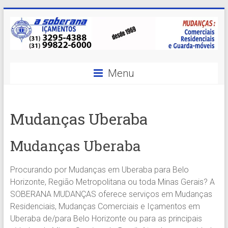
Skip
to
content
A
Menu
Soberana
Içamentos
Mudanças Uberaba
A
sua
Mudanças Uberaba
MELHOR
opção
Procurando por Mudanças em Uberaba para Belo
em
Horizonte, Região Metropolitana ou toda Minas Gerais? A
Içamentos
SOBERANA MUDANÇAS oferece serviços em Mudanças
em
Residenciais, Mudanças Comerciais e Içamentos em
BH
Uberaba de/para Belo Horizonte ou para as principais
e